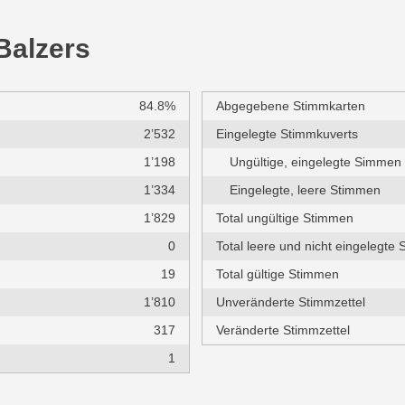
Balzers
84.8%
Abgegebene Stimmkarten
2’532
Eingelegte Stimmkuverts
1’198
Ungültige, eingelegte Simmen
1’334
Eingelegte, leere Stimmen
1’829
Total ungültige Stimmen
0
Total leere und nicht eingelegte
19
Total gültige Stimmen
1’810
Unveränderte Stimmzettel
317
Veränderte Stimmzettel
1