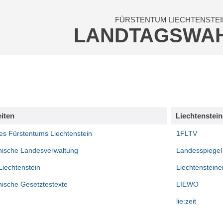
FÜRSTENTUM LIECHTENSTEI
LANDTAGSWA
eiten
Liechtenstei
es Fürstentums Liechtenstein
1FLTV
inische Landesverwaltung
Landesspiegel
Liechtenstein
Liechtensteine
nische Gesetztestexte
LIEWO
lie:zeit