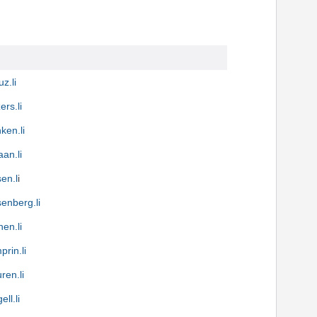
z.li
ers.li
ken.li
an.li
sen.l
i
senberg.li
en.li
rin.li
ren.li
ll.li