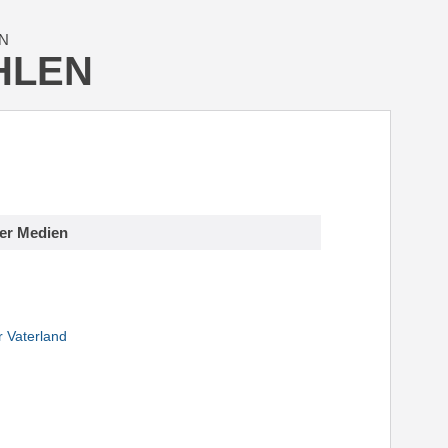
N
HLEN
ner Medien
r Vaterland