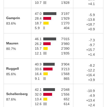
10.7
1’828
+4.1
47.0
3’197
-5.9
Gamprin
28.4
1’929
-13.8
18.7
1’270
83.6%
+18.7
5.9
404
+0.9
46.1
7’015
-7.3
Mauren
26.2
3’980
-9.7
15.7
2’390
80.7%
+15.7
12.1
1’835
+1.4
40.9
3’904
-8.2
Ruggell
33.6
3’213
-12.2
16.4
1’568
85.6%
+16.4
9.1
865
+3.9
42.1
2’048
-10.9
Schellenberg
32.0
1’556
-4.9
13.4
652
87.6%
+13.4
12.6
614
+2.4