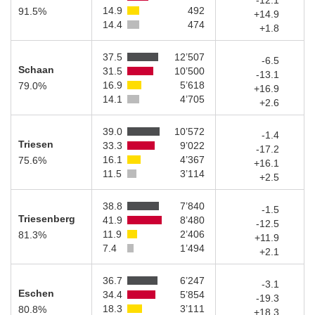
-12.1
14.9
492
91.5%
+14.9
14.4
474
+1.8
37.5
12’507
-6.5
Schaan
31.5
10’500
-13.1
16.9
5’618
79.0%
+16.9
14.1
4’705
+2.6
39.0
10’572
-1.4
Triesen
33.3
9’022
-17.2
16.1
4’367
75.6%
+16.1
11.5
3’114
+2.5
38.8
7’840
-1.5
Triesenberg
41.9
8’480
-12.5
11.9
2’406
81.3%
+11.9
7.4
1’494
+2.1
36.7
6’247
-3.1
Eschen
34.4
5’854
-19.3
18.3
3’111
80.8%
+18.3