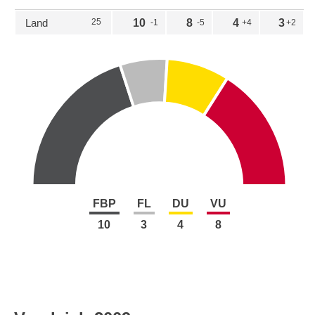
Land
25
10
8
4
3
-1
-5
+4
+2
FBP
FL
DU
VU
10
3
4
8