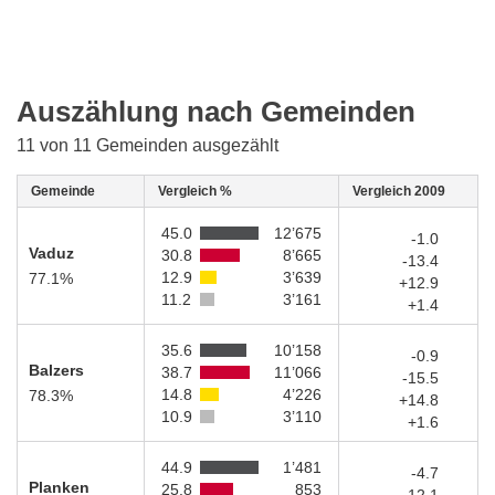
Auszählung nach Gemeinden
11 von 11 Gemeinden ausgezählt
Gemeinde
Vergleich %
Vergleich 2009
45.0
12’675
-1.0
Vaduz
30.8
8’665
-13.4
12.9
3’639
77.1%
+12.9
11.2
3’161
+1.4
35.6
10’158
-0.9
Balzers
38.7
11’066
-15.5
14.8
4’226
78.3%
+14.8
10.9
3’110
+1.6
44.9
1’481
-4.7
Planken
25.8
853