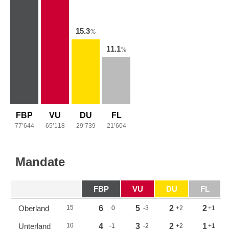
15.3
%
11.1
%
FBP
VU
DU
FL
77’644
65’118
29’739
21’604
Mandate
FBP
VU
DU
FL
Oberland
15
6
5
2
2
0
-3
+2
+1
Unterland
10
4
3
2
1
-1
-2
+2
+1