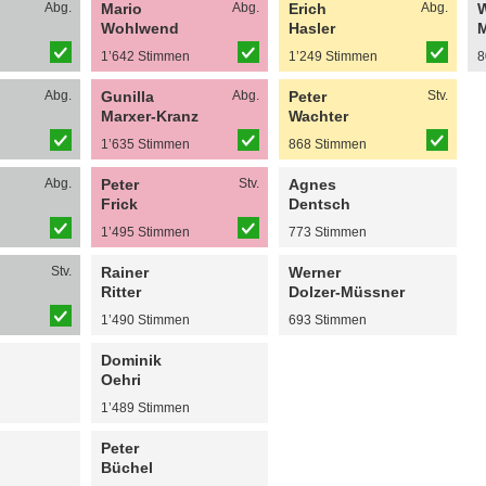
Abg.
Mario
Abg.
Erich
Abg.
Wohlwend
Hasler
M
n
1’642 Stimmen
1’249 Stimmen
8
Abg.
Gunilla
Abg.
Peter
Stv.
Marxer-Kranz
Wachter
n
1’635 Stimmen
868 Stimmen
Abg.
Peter
Stv.
Agnes
Frick
Dentsch
n
1’495 Stimmen
773 Stimmen
Stv.
Rainer
Werner
Ritter
Dolzer-Müssner
n
1’490 Stimmen
693 Stimmen
Dominik
Oehri
n
1’489 Stimmen
Peter
Büchel