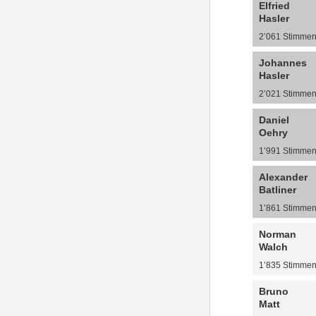
Elfried
Hasler
2’061 Stimme
Johannes
Hasler
2’021 Stimme
Daniel
Oehry
1’991 Stimme
Alexander
Batliner
1’861 Stimme
Norman
Walch
1’835 Stimme
Bruno
Matt