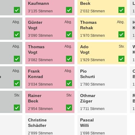
Kaufmann
Beck
L
n
3’135 Stimmen
2’032 Stimmen
1
Abg.
Günter
Abg.
Thomas
Abg.
H
Vogt
Rehak
K
n
3’090 Stimmen
1’970 Stimmen
1
Abg.
Thomas
Abg.
Ado
Stv.
W
Vogt
Vogt
K
n
3’082 Stimmen
1’929 Stimmen
1
Abg.
Frank
Abg.
Pio
b
Konrad
Schurti
B
n
3’034 Stimmen
1’780 Stimmen
1
Stv.
Rainer
Stv.
Othmar
R
Beck
Züger
B
n
2’954 Stimmen
1’711 Stimmen
1
Christine
Pascal
Schädler
Willi
n
2’899 Stimmen
1’698 Stimmen