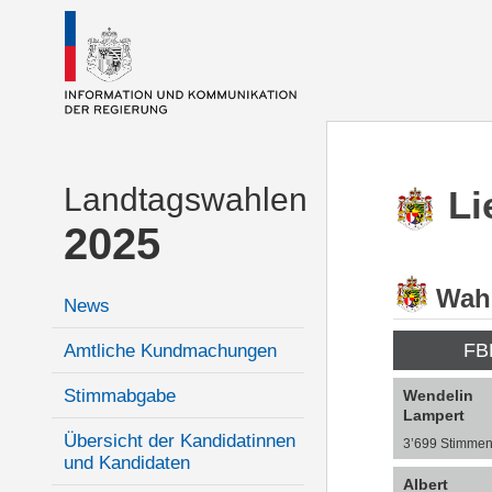
Landtagswahlen
Li
2025
Wahl
News
FB
Amtliche Kundmachungen
Stimmabgabe
Wendelin
Lampert
Übersicht der Kandidatinnen
3’699 Stimme
und Kandidaten
Albert