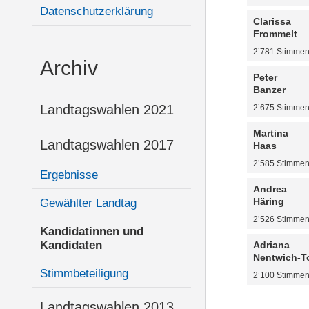
Datenschutzerklärung
Clarissa
Frommelt
2’781 Stimme
Archiv
Peter
Banzer
Landtagswahlen 2021
2’675 Stimme
Martina
Landtagswahlen 2017
Haas
2’585 Stimme
Ergebnisse
Andrea
Häring
Gewählter Landtag
2’526 Stimme
Kandidatinnen und
Kandidaten
Adriana
Nentwich-T
Stimmbeteiligung
2’100 Stimme
Landtagswahlen 2013