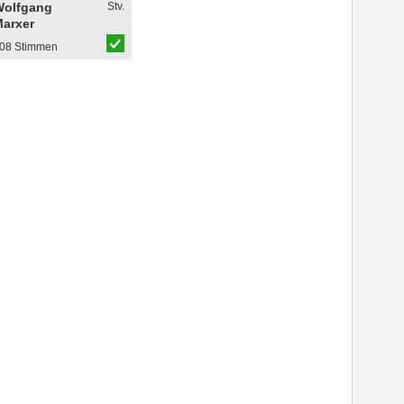
Wolfgang
Stv.
arxer
08 Stimmen