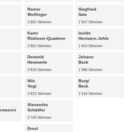
Rainer
Siegfried
Wolfinger
Sele
n
2’892 Stimmen
1’507 Stimmen
Karin
Isolde
Rüdisser-Quaderer
Hermann-Jehle
n
2’863 Stimmen
1’403 Stimmen
Dominik
Johann
Hemmerle
Beck
n
2’828 Stimmen
1’388 Stimmen
Nils
Burgi
Vogt
Beck
n
2’823 Stimmen
1’318 Stimmen
Alexandra
omasoni
Schädler
n
2’740 Stimmen
Ernst