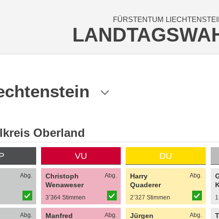
FÜRSTENTUM LIECHTENSTEI
LANDTAGSWA
echtenstein
kreis Oberland
P
VU
DU
Abg.
Christoph
Abg.
Harry
Abg.
Wenaweser
Quaderer
n
3’364 Stimmen
2’327 Stimmen
1
Abg.
Manfred
Abg.
Jürgen
Abg.