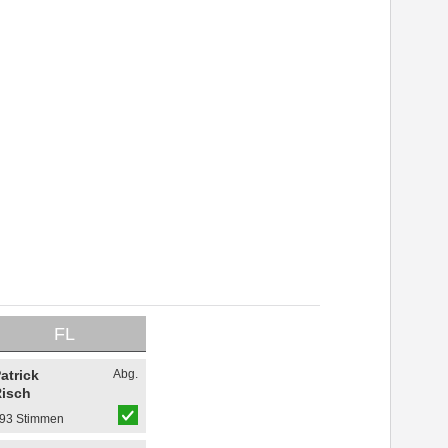
FL
atrick
Abg.
isch
93 Stimmen