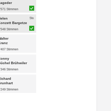
ageder
’571 Stimmen
elen
Stv.
onzett Bargetze
’548 Stimmen
alter
ranz
’407 Stimmen
Conny
üchel Brühwiler
’346 Stimmen
ichard
runhart
’249 Stimmen