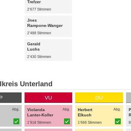
Trefzer
2’677 Stimmen
Jnes
Rampone-Wanger
2’488 Stimmen
Gerald
Luchs
2’430 Stimmen
kreis Unterland
P
VU
DU
Abg.
Violanda
Abg.
Herbert
Abg.
P
Lanter-Koller
Elkuch
R
n
1’918 Stimmen
1’666 Stimmen
8