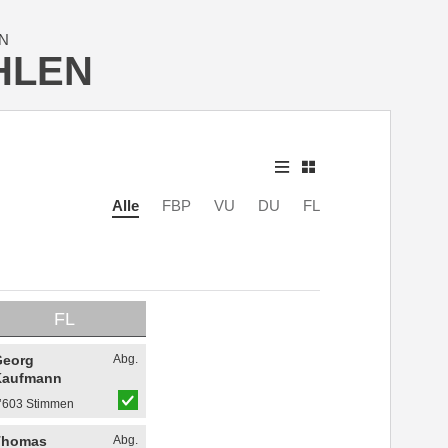
N
HLEN
Alle
FBP
VU
DU
FL
FL
Georg
Abg.
Kaufmann
’603 Stimmen
Thomas
Abg.