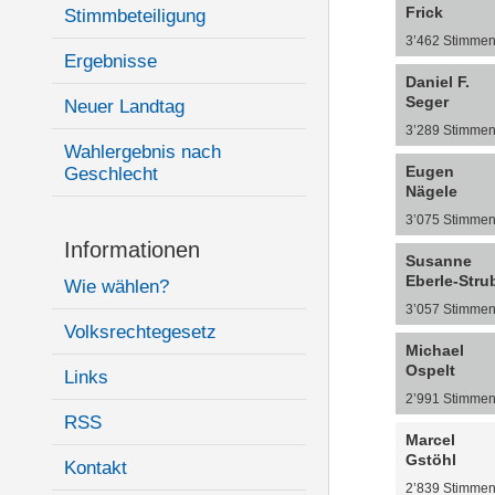
Frick
Stimmbeteiligung
3’462 Stimme
Ergebnisse
Daniel F.
Seger
Neuer Landtag
3’289 Stimme
Wahlergebnis nach
Eugen
Geschlecht
Nägele
3’075 Stimme
Informationen
Susanne
Eberle-Stru
Wie wählen?
3’057 Stimme
Volksrechtegesetz
Michael
Ospelt
Links
2’991 Stimme
RSS
Marcel
Gstöhl
Kontakt
2’839 Stimme