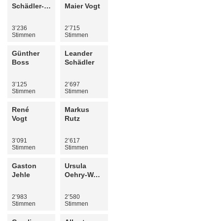
Schädler-Lampert
Maier Vogt
3’236
2’715
Stimmen
Stimmen
Günther
Leander
Boss
Schädler
3’125
2’697
Stimmen
Stimmen
René
Markus
Vogt
Rutz
3’091
2’617
Stimmen
Stimmen
Gaston
Ursula
Jehle
Oehry-Walther
2’983
2’580
Stimmen
Stimmen