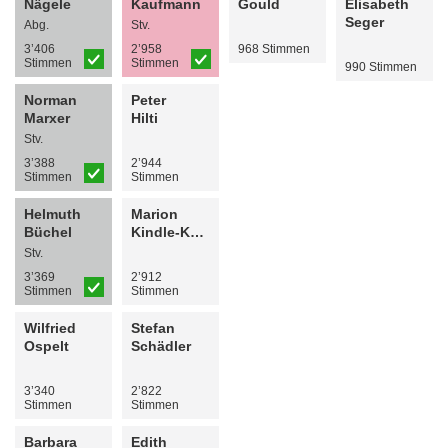
Nägele
Kaufmann
Gould
Elisabeth
Seger
Abg.
Stv.
3’406
2’958
968 Stimmen
Stimmen
Stimmen
990 Stimmen
Norman
Peter
Marxer
Hilti
Stv.
3’388
2’944
Stimmen
Stimmen
Helmuth
Marion
Büchel
Kindle-Kühnis
Stv.
3’369
2’912
Stimmen
Stimmen
Wilfried
Stefan
Ospelt
Schädler
3’340
2’822
Stimmen
Stimmen
Barbara
Edith