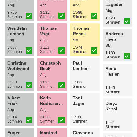
Lageder
Abg.
Abg.
Abg.
Abg.
3’765
3’122
1’586
Stimmen
Stimmen
Stimmen
1’220
Stimmen
Wendelin
Thomas
Thomas
Lampert
Vogt
Rehak
Andreas
Heeb
Abg.
Abg.
Stv.
Stv.
3’657
3’113
1’574
Stimmen
Stimmen
Stimmen
1’180
Stimmen
Christine
Christoph
Paul
Wohlwend
Beck
Lenherr
René
Hasler
Abg.
Abg.
3’533
3’093
1’333
Stimmen
Stimmen
Stimmen
1’145
Stimmen
Albert
Karin
Toni
Frick
Rüdisser-Quaderer
Jäger
Derya
Kesci
Abg.
Abg.
3’514
3’058
1’186
Stimmen
Stimmen
Stimmen
1’041
Stimmen
Eugen
Manfred
Giovanna