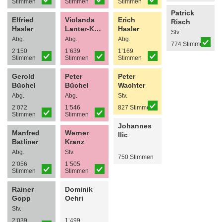
Stimmen
Stimmen
Stimmen
Patrick
Elfried
Violanda
Erich
Risch
Hasler
Lanter-Koller
Hasler
Stv.
Abg.
Abg.
Abg.
774 Stimmen
2’150
1’639
1’169
Stimmen
Stimmen
Stimmen
Gerold
Peter
Peter
Büchel
Büchel
Wachter
Abg.
Abg.
Stv.
2’072
1’546
827 Stimmen
Stimmen
Stimmen
Johannes
Manfred
Werner
Ilic
Batliner
Kranz
Abg.
Stv.
750 Stimmen
2’056
1’505
Stimmen
Stimmen
Rainer
Dominik
Gopp
Oehri
Stv.
2’039
1’499