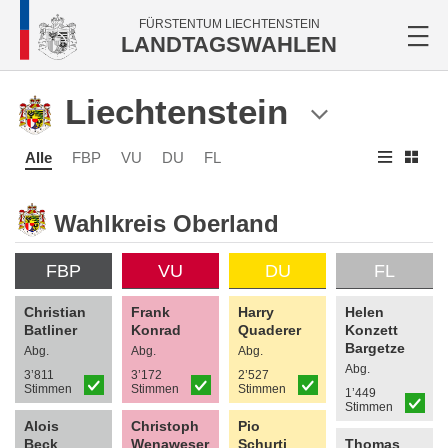
FÜRSTENTUM LIECHTENSTEIN
LANDTAGSWAHLEN
Liechtenstein
Alle
FBP
VU
DU
FL
Wahlkreis Oberland
FBP
VU
DU
FL
Christian
Frank
Harry
Helen
Batliner
Konrad
Quaderer
Konzett
Bargetze
Abg.
Abg.
Abg.
Abg.
3’811
3’172
2’527
Stimmen
Stimmen
Stimmen
1’449
Stimmen
Alois
Christoph
Pio
Beck
Wenaweser
Schurti
Thomas