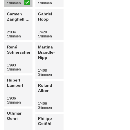
Stimmen
Stimmen
Carmen
Gabriel
Zanghellini-Pfeiffer
Hoop
2’034
1’420
Stimmen
Stimmen
René
Martina
Schierscher
Brändle-
Nipp
1’993
Stimmen
1’408
Stimmen
Hubert
Lampert
Roland
Alber
1’936
Stimmen
1’406
Stimmen
Othmar
Oehri
Philipp
Gstöhl