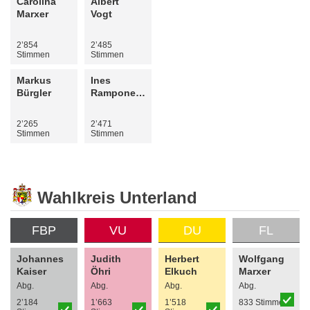
Carolina
Albert
Marxer
Vogt
2’854
2’485
Stimmen
Stimmen
Markus
Ines
Bürgler
Rampone-Wanger
2’265
2’471
Stimmen
Stimmen
Wahlkreis Unterland
FBP
VU
DU
FL
Johannes
Judith
Herbert
Wolfgang
Kaiser
Öhri
Elkuch
Marxer
Abg.
Abg.
Abg.
Abg.
2’184
1’663
1’518
833 Stimmen