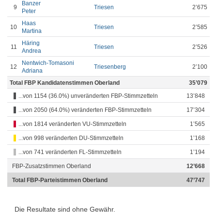
Banzer
9
Triesen
2’675
Peter
Haas
10
Triesen
2’585
Martina
Häring
11
Triesen
2’526
Andrea
Nentwich-Tomasoni
12
Triesenberg
2’100
Adriana
Total FBP Kandidatenstimmen Oberland
35’079
...von 1154 (36.0%) unveränderten FBP-Stimmzetteln
13’848
...von 2050 (64.0%) veränderten FBP-Stimmzetteln
17’304
...von 1814 veränderten VU-Stimmzetteln
1’565
...von 998 veränderten DU-Stimmzetteln
1’168
...von 741 veränderten FL-Stimmzetteln
1’194
FBP-Zusatzstimmen Oberland
12’668
Total FBP-Parteistimmen Oberland
47’747
Die Resultate sind ohne Gewähr.