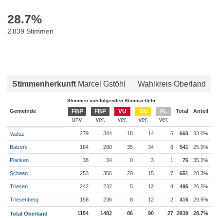
28.7
%
2’839 Stimmen
Stimmenherkunft
Marcel Gstöhl
Wahlkreis Oberland
Stimmen von folgenden Stimmzetteln
Gemeinde
FBP
FBP
VU
DU
FL
Total
Anteil
279
344
18
14
5
660
33.0%
Vaduz
Balzers
184
280
35
34
8
541
25.9%
Planken
38
34
0
3
1
76
35.2%
Schaan
253
356
20
15
7
651
28.3%
Triesen
242
232
5
12
4
495
26.5%
Triesenberg
158
236
8
12
2
416
29.6%
1154
1482
86
90
27
2839
28.7%
Total Oberland