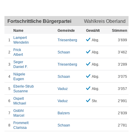
Fortschrittliche Bürgerpartei
Wahlkreis Oberland
Name
Gemeinde
Gewählt
Stimmen
Lampert
1
Triesenberg
Abg.
3’699
Wendelin
Frick
2
Schaan
Abg.
3’462
Albert
Seger
3
Triesenberg
Abg.
3’289
Daniel F.
Nägele
4
Schaan
Abg.
3’075
Eugen
Eberle-Strub
5
Vaduz
Abg.
3’057
Susanne
Ospelt
6
Vaduz
Stv.
2’991
Michael
Gstöhl
7
Balzers
2’839
Marcel
Frommelt
8
Schaan
2’781
Clarissa