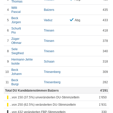
Thomas
Willi
4
Balzers
435
Pascal
Beck
5
Vaduz
Abg.
433
Jürgen
Schurti
6
Triesen
418
Pio
Züger
7
Triesen
378
Othmar
Sele
8
Triesen
340
Siegfried
Hermann-Jehle
9
Schaan
318
Isolde
Beck
10
Triesenberg
309
Johann
Beck
11
Triesenberg
282
Burgi
Total DU Kandidatenstimmen Balzers
4’291
...von 150 (37.5%) unveränderten DU-Stimmzetteln
1’650
...von 250 (62.5%) veränderten DU-Stimmzetteln
1’931
...von 432 veränderten FBP-Stimmzetteln
330