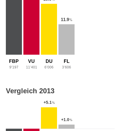
11.9
%
FBP
VU
DU
FL
9’197
11’401
6’006
3’606
Vergleich 2013
+5.1
%
+1.0
%