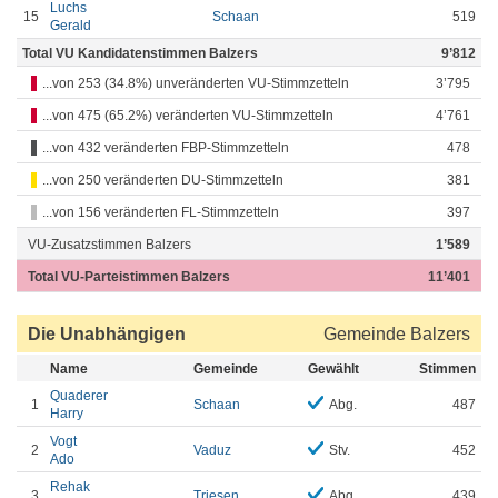
Luchs
15
Schaan
519
Gerald
Total VU Kandidatenstimmen Balzers
9’812
...von 253 (34.8%) unveränderten VU-Stimmzetteln
3’795
...von 475 (65.2%) veränderten VU-Stimmzetteln
4’761
...von 432 veränderten FBP-Stimmzetteln
478
...von 250 veränderten DU-Stimmzetteln
381
...von 156 veränderten FL-Stimmzetteln
397
VU-Zusatzstimmen Balzers
1’589
Total VU-Parteistimmen Balzers
11’401
Die Unabhängigen
Gemeinde Balzers
Name
Gemeinde
Gewählt
Stimmen
Quaderer
1
Schaan
Abg.
487
Harry
Vogt
2
Vaduz
Stv.
452
Ado
Rehak
3
Triesen
Abg.
439