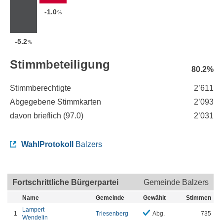
-1.0
%
-5.2
%
Stimmbeteiligung
80.2%
Stimmberechtigte
2’611
Abgegebene Stimmkarten
2’093
davon brieflich (
97.0
)
2’031
WahlProtokoll
Balzers
Fortschrittliche Bürgerpartei
Gemeinde Balzers
Name
Gemeinde
Gewählt
Stimmen
Lampert
1
Triesenberg
Abg.
735
Wendelin