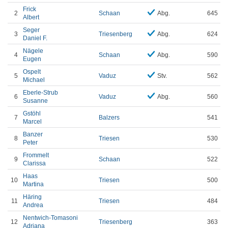
Frick
2
Schaan
Abg.
645
Albert
Seger
3
Triesenberg
Abg.
624
Daniel F.
Nägele
4
Schaan
Abg.
590
Eugen
Ospelt
5
Vaduz
Stv.
562
Michael
Eberle-Strub
6
Vaduz
Abg.
560
Susanne
Gstöhl
7
Balzers
541
Marcel
Banzer
8
Triesen
530
Peter
Frommelt
9
Schaan
522
Clarissa
Haas
10
Triesen
500
Martina
Häring
11
Triesen
484
Andrea
Nentwich-Tomasoni
12
Triesenberg
363
Adriana