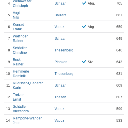
Wenaweser
4
Schaan
Abg.
705
Christoph
Vogt
5
Balzers
681
Nils
Konrad
6
Vaduz
Abg.
659
Frank
Wolfinger
7
Schaan
649
Rainer
Schädler
8
Triesenberg
646
Christine
Beck
9
Planken
Stv.
643
Rainer
Hemmerle
10
Triesenberg
631
Dominik
Rüdisser-Quaderer
11
Schaan
609
Karin
Trefzer
12
Triesen
607
Ernst
Schädler
13
Vaduz
599
Alexandra
Rampone-Wanger
14
Vaduz
533
Jnes