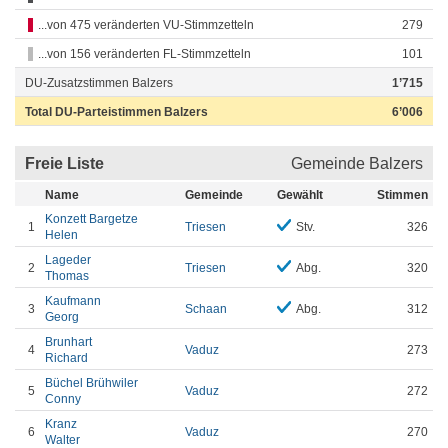
...von 475 veränderten VU-Stimmzetteln
279
...von 156 veränderten FL-Stimmzetteln
101
DU-Zusatzstimmen Balzers
1’715
Total DU-Parteistimmen Balzers
6’006
Freie Liste
Gemeinde Balzers
Name
Gemeinde
Gewählt
Stimmen
Konzett Bargetze
1
Triesen
Stv.
326
Helen
Lageder
2
Triesen
Abg.
320
Thomas
Kaufmann
3
Schaan
Abg.
312
Georg
Brunhart
4
Vaduz
273
Richard
Büchel Brühwiler
5
Vaduz
272
Conny
Kranz
6
Vaduz
270
Walter