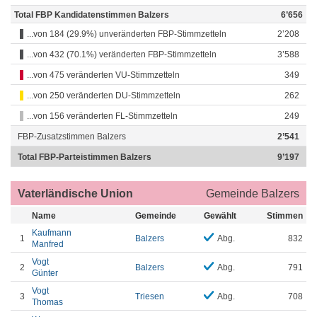
Total FBP Kandidatenstimmen Balzers
6’656
...von 184 (29.9%) unveränderten FBP-Stimmzetteln
2’208
...von 432 (70.1%) veränderten FBP-Stimmzetteln
3’588
...von 475 veränderten VU-Stimmzetteln
349
...von 250 veränderten DU-Stimmzetteln
262
...von 156 veränderten FL-Stimmzetteln
249
FBP-Zusatzstimmen Balzers
2’541
Total FBP-Parteistimmen Balzers
9’197
Vaterländische Union
Gemeinde Balzers
Name
Gemeinde
Gewählt
Stimmen
Kaufmann
1
Balzers
Abg.
832
Manfred
Vogt
2
Balzers
Abg.
791
Günter
Vogt
3
Triesen
Abg.
708
Thomas