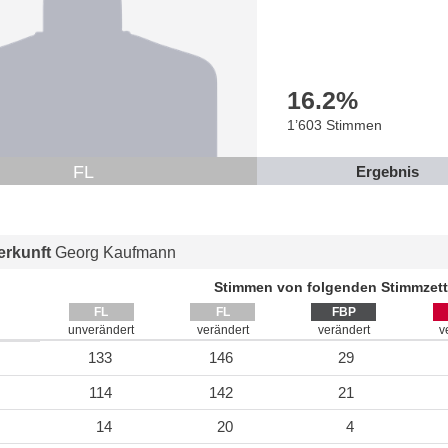
16.2
%
1’603 Stimmen
FL
Ergebnis
rkunft
Georg Kaufmann
Stimmen von folgenden Stimmzett
FL
FL
FBP
unverändert
verändert
verändert
v
133
146
29
114
142
21
14
20
4