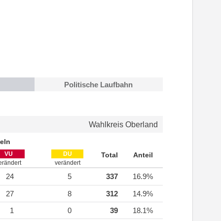
Politische Laufbahn
Wahlkreis Oberland
eln
VU
DU
Total
Anteil
erändert
verändert
24
5
337
16.9%
27
8
312
14.9%
1
0
39
18.1%