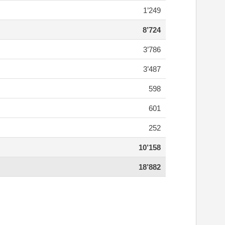
1’249
8’724
3’786
3’487
598
601
252
10’158
18’882