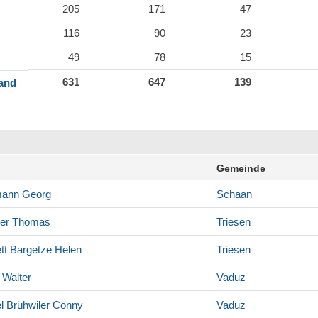
205
171
47
116
90
23
49
78
15
631
647
139
land
Gemeinde
mann
Georg
Schaan
er
Thomas
Triesen
tt Bargetze
Helen
Triesen
Walter
Vaduz
l Brühwiler
Conny
Vaduz