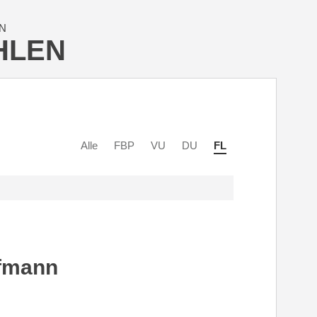
N
HLEN
Alle
FBP
VU
DU
FL
fmann