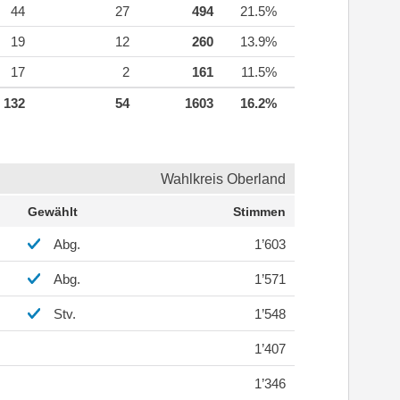
44
27
494
21.5%
19
12
260
13.9%
17
2
161
11.5%
132
54
1603
16.2%
Wahlkreis Oberland
Gewählt
Stimmen
Abg.
1’603
Abg.
1’571
Stv.
1’548
1’407
1’346