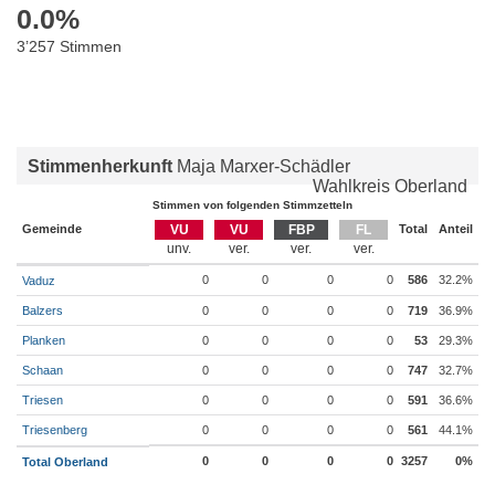
0.0
%
3’257 Stimmen
Stimmenherkunft
Maja Marxer-Schädler
Wahlkreis Oberland
Stimmen von folgenden Stimmzetteln
Gemeinde
VU
VU
FBP
FL
Total
Anteil
0
0
0
0
586
32.2%
Vaduz
Balzers
0
0
0
0
719
36.9%
Planken
0
0
0
0
53
29.3%
Schaan
0
0
0
0
747
32.7%
Triesen
0
0
0
0
591
36.6%
Triesenberg
0
0
0
0
561
44.1%
0
0
0
0
3257
0%
Total Oberland