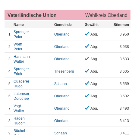
Vaterländische Union
Wahlkreis Oberland
Name
Gemeinde
Gewählt
Stimmen
Sprenger
1
Oberland
Abg.
3’950
Peter
Wolff
2
Oberland
Abg.
3’938
Peter
Hartmann
3
Oberland
Abg.
3’633
Walter
Sprenger
4
Triesenberg
Abg.
3’605
Erich
Quaderer
5
Schaan
Abg.
3’559
Hugo
Laternser
6
Oberland
Abg.
3’502
Dorothee
Vogt
7
Oberland
Abg.
3’493
Walter
Hagen
8
Oberland
3’413
Rudolf
Büchel
9
Schaan
3’411