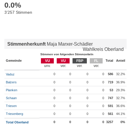
0.0
%
3’257 Stimmen
Stimmenherkunft
Maja Marxer-Schädler
Wahlkreis Oberland
Stimmen von folgenden Stimmzetteln
Gemeinde
VU
VU
FBP
FL
Total
Anteil
0
0
0
0
586
32.2%
Vaduz
Balzers
0
0
0
0
719
36.9%
Planken
0
0
0
0
53
29.3%
Schaan
0
0
0
0
747
32.7%
Triesen
0
0
0
0
591
36.6%
Triesenberg
0
0
0
0
561
44.1%
0
0
0
0
3257
0%
Total Oberland