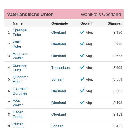
Vaterländische Union
Wahlkreis Oberland
Name
Gemeinde
Gewählt
Stimmen
Sprenger
1
Oberland
Abg.
3’950
Peter
Wolff
2
Oberland
Abg.
3’938
Peter
Hartmann
3
Oberland
Abg.
3’633
Walter
Sprenger
4
Triesenberg
Abg.
3’605
Erich
Quaderer
5
Schaan
Abg.
3’559
Hugo
Laternser
6
Oberland
Abg.
3’502
Dorothee
Vogt
7
Oberland
Abg.
3’493
Walter
Hagen
8
Oberland
3’413
Rudolf
Büchel
9
Schaan
3’411