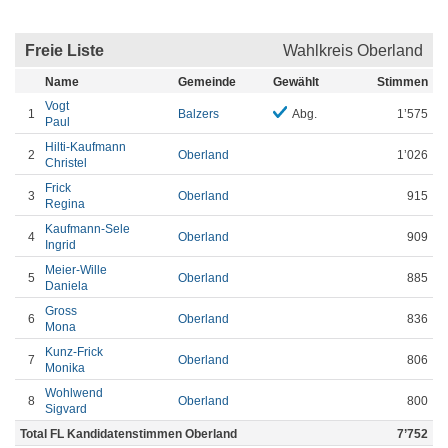
Freie Liste
Wahlkreis Oberland
Name
Gemeinde
Gewählt
Stimmen
Vogt
1
Balzers
Abg.
1’575
Paul
Hilti-Kaufmann
2
Oberland
1’026
Christel
Frick
3
Oberland
915
Regina
Kaufmann-Sele
4
Oberland
909
Ingrid
Meier-Wille
5
Oberland
885
Daniela
Gross
6
Oberland
836
Mona
Kunz-Frick
7
Oberland
806
Monika
Wohlwend
8
Oberland
800
Sigvard
Total FL Kandidatenstimmen Oberland
7’752