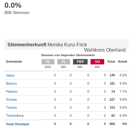
0.0
%
806 Stimmen
Stimmenherkunft
Monika Kunz-Frick
Wahlkreis Oberland
Stimmen von folgenden Stimmzetteln
Gemeinde
FL
FL
FBP
VU
Total
Anteil
0
0
0
0
149
8.2%
Vaduz
Balzers
0
0
0
0
181
9.3%
Planken
0
0
0
0
14
7.7%
Schaan
0
0
0
0
227
9.9%
Triesen
0
0
0
0
153
9.5%
Triesenberg
0
0
0
0
82
6.4%
0
0
0
0
806
0%
Total Oberland