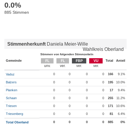
0.0
%
885 Stimmen
Stimmenherkunft
Daniela Meier-Wille
Wahlkreis Oberland
Stimmen von folgenden Stimmzetteln
Gemeinde
FL
FL
FBP
VU
Total
Anteil
0
0
0
0
166
9.1%
Vaduz
Balzers
0
0
0
0
195
10.0%
Planken
0
0
0
0
17
9.4%
Schaan
0
0
0
0
255
11.2%
Triesen
0
0
0
0
171
10.6%
Triesenberg
0
0
0
0
81
6.4%
0
0
0
0
885
0%
Total Oberland