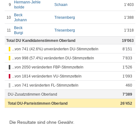
Hermann-Jehle
9
Schaan
1’403
Isolde
Beck
10
Triesenberg
1’388
Johann
Beck
11
Triesenberg
1’318
Burgi
Total DU Kandidatenstimmen Oberland
19’063
...von 741 (42.6%) unveränderten DU-Stimmzetteln
8’151
...von 998 (57.4%) veränderten DU-Stimmzetteln
7’833
...von 2050 veränderten FBP-Stimmzetteln
1’526
...von 1814 veränderten VU-Stimmzetteln
1’093
...von 741 veränderten FL-Stimmzetteln
460
DU-Zusatzstimmen Oberland
7’389
Total DU-Parteistimmen Oberland
26’452
Die Resultate sind ohne Gewähr.