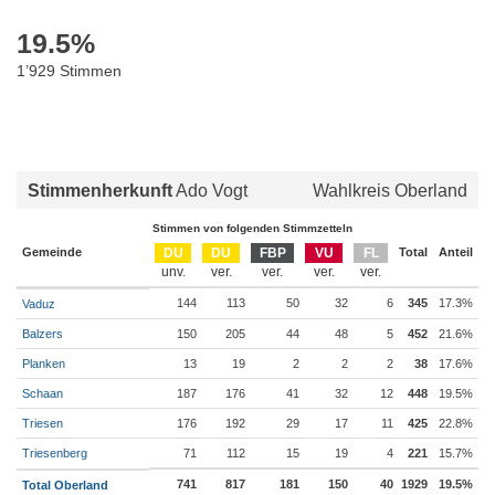
19.5
%
1’929 Stimmen
Stimmenherkunft
Ado Vogt
Wahlkreis Oberland
Stimmen von folgenden Stimmzetteln
Gemeinde
DU
DU
FBP
VU
FL
Total
Anteil
144
113
50
32
6
345
17.3%
Vaduz
Balzers
150
205
44
48
5
452
21.6%
Planken
13
19
2
2
2
38
17.6%
Schaan
187
176
41
32
12
448
19.5%
Triesen
176
192
29
17
11
425
22.8%
Triesenberg
71
112
15
19
4
221
15.7%
741
817
181
150
40
1929
19.5%
Total Oberland