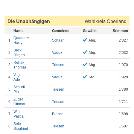
Die Unabhängigen
Wahlkreis Oberland
Name
Gemeinde
Gewählt
Stimmen
Quaderer
1
Schaan
Abg.
2’327
Harry
Beck
2
Vaduz
Abg.
2’032
Jürgen
Rehak
3
Triesen
Abg.
1’970
Thomas
Vogt
4
Vaduz
Stv.
1’929
Ado
Schurti
5
Triesen
1’780
Pio
Züger
6
Triesen
1’711
Othmar
Willi
7
Balzers
1’698
Pascal
Sele
8
Triesen
1’507
Siegfried