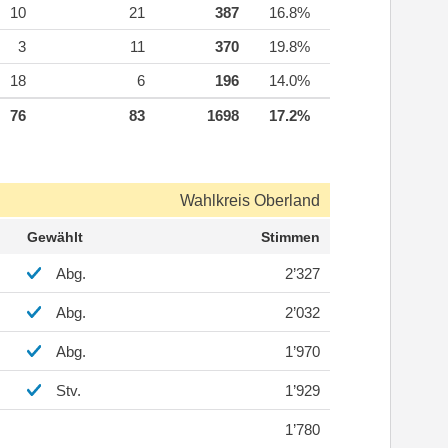
10
21
387
16.8%
3
11
370
19.8%
18
6
196
14.0%
76
83
1698
17.2%
Wahlkreis Oberland
Gewählt
Stimmen
Abg.
2’327
Abg.
2’032
Abg.
1’970
Stv.
1’929
1’780