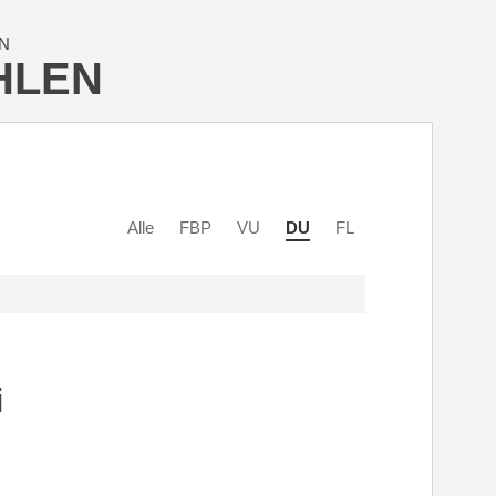
N
HLEN
Alle
FBP
VU
DU
FL
i