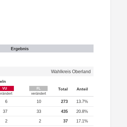
Ergebnis
Wahlkreis Oberland
eln
VU
FL
Total
Anteil
erändert
verändert
6
10
273
13.7%
37
33
435
20.8%
2
2
37
17.1%