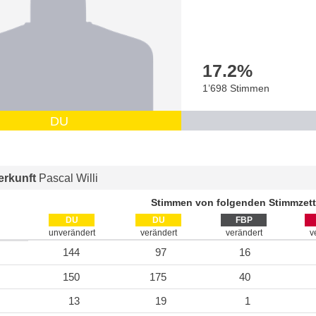
17.2
%
1’698 Stimmen
DU
rkunft
Pascal Willi
Stimmen von folgenden Stimmzett
DU
DU
FBP
unverändert
verändert
verändert
v
144
97
16
150
175
40
13
19
1