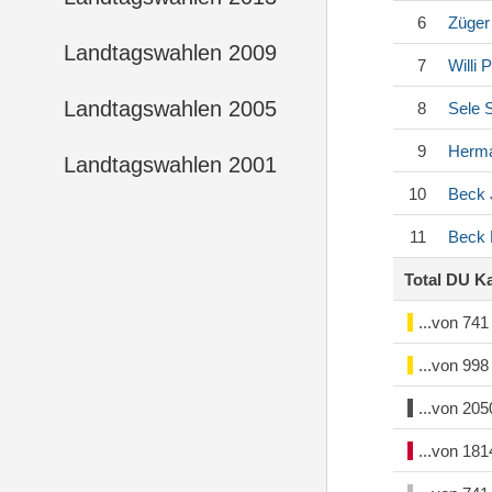
6
Züger
Landtagswahlen 2009
7
Willi
P
Landtagswahlen 2005
8
Sele
S
9
Herma
Landtagswahlen 2001
10
Beck
11
Beck
Total DU K
...von 74
...von 99
...von 20
...von 18