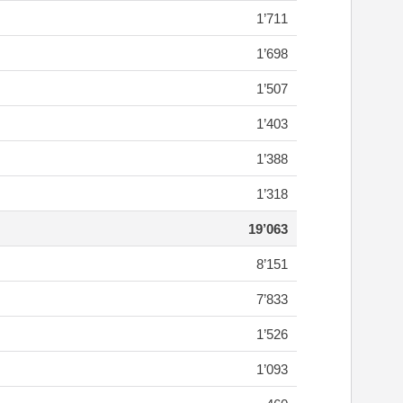
1’711
1’698
1’507
1’403
1’388
1’318
19’063
8’151
7’833
1’526
1’093