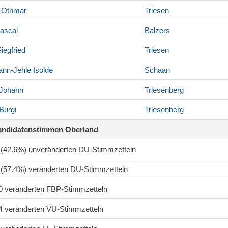
Othmar
Triesen
ascal
Balzers
iegfried
Triesen
nn-Jehle
Isolde
Schaan
Johann
Triesenberg
Burgi
Triesenberg
andidatenstimmen Oberland
1 (42.6%) unveränderten DU-Stimmzetteln
8 (57.4%) veränderten DU-Stimmzetteln
50 veränderten FBP-Stimmzetteln
14 veränderten VU-Stimmzetteln