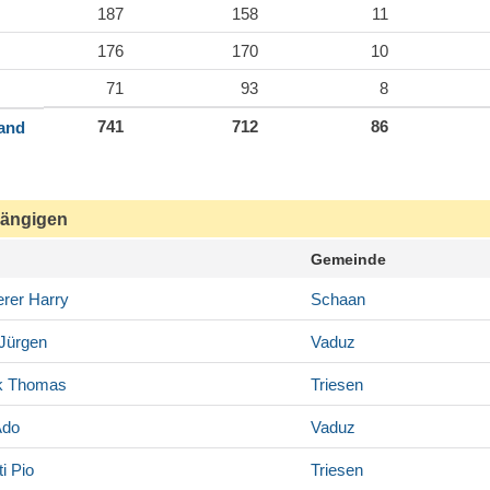
187
158
11
176
170
10
71
93
8
741
712
86
land
ängigen
Gemeinde
rer
Harry
Schaan
Jürgen
Vaduz
k
Thomas
Triesen
do
Vaduz
i
Pio
Triesen