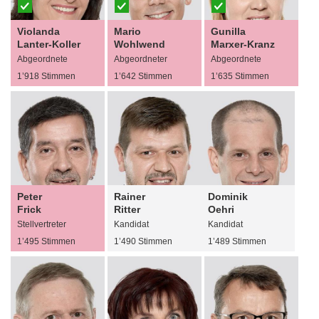
Violanda
Mario
Gunilla
Lanter-Koller
Wohlwend
Marxer-Kranz
Abgeordnete
Abgeordneter
Abgeordnete
1’918 Stimmen
1’642 Stimmen
1’635 Stimmen
Peter
Rainer
Dominik
Frick
Ritter
Oehri
Stellvertreter
Kandidat
Kandidat
1’495 Stimmen
1’490 Stimmen
1’489 Stimmen