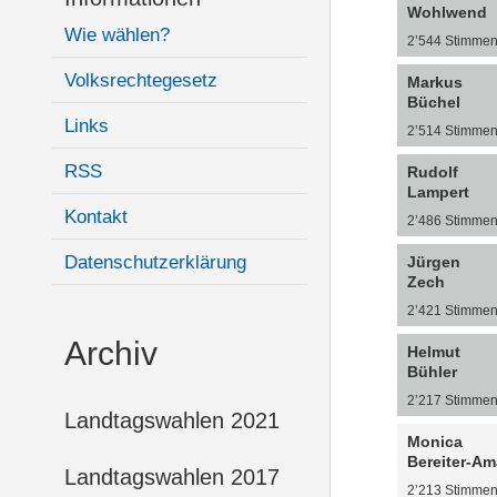
Wohlwend
Wie wählen?
2’544 Stimme
Volksrechtegesetz
Markus
Büchel
Links
2’514 Stimme
RSS
Rudolf
Lampert
Kontakt
2’486 Stimme
Datenschutzerklärung
Jürgen
Zech
2’421 Stimme
Archiv
Helmut
Bühler
2’217 Stimme
Landtagswahlen 2021
Monica
Bereiter-A
Landtagswahlen 2017
2’213 Stimme