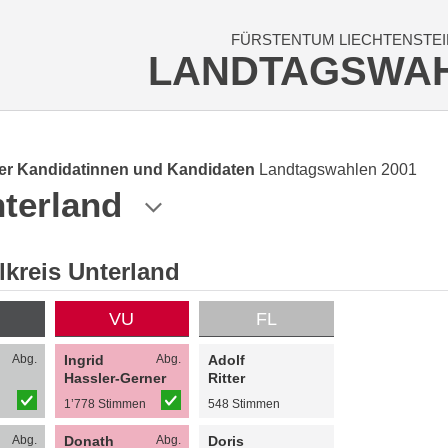
FÜRSTENTUM LIECHTENSTEI
LANDTAGSWA
der Kandidatinnen und Kandidaten
Landtagswahlen 2001
terland
kreis Unterland
VU
FL
Abg.
Ingrid
Abg.
Adolf
Hassler-Gerner
Ritter
n
1’778 Stimmen
548 Stimmen
Abg.
Donath
Abg.
Doris