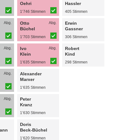
Oehri
Hassler
n
1’746 Stimmen
405 Stimmen
Abg.
Otto
Abg.
Erwin
Büchel
Gassner
n
1’703 Stimmen
306 Stimmen
Abg.
Ivo
Abg.
Robert
Klein
Kind
n
1’635 Stimmen
298 Stimmen
Abg.
Alexander
Marxer
n
1’635 Stimmen
Abg.
Peter
Kranz
n
1’630 Stimmen
Doris
mann
Beck-Büchel
n
1’620 Stimmen