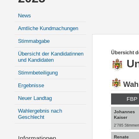
News
Amtliche Kundmachungen
Stimmabgabe
Übersicht 
Übersicht der Kandidatinnen
und Kandidaten
Un
Stimmbeteiligung
Wahl
Ergebnisse
Neuer Landtag
FBP
Wahlergebnis nach
Johannes
Geschlecht
Kaiser
2’785 Stimme
Renate
Informationen