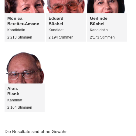
Monica
Eduard
Gerlinde
Bereiter-Amann
Büchel
Büchel
Kandidatin
Kandidat
Kandidatin
2’213 Stimmen
2’194 Stimmen
2’173 Stimmen
Alois
Blank
Kandidat
2’164 Stimmen
Die Resultate sind ohne Gewähr.