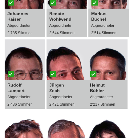
Johannes
Renate
Markus
Kaiser
Wohlwend
Büchel
Abgeordneter
Abgeordnete
Abgeordneter
2’785 Stimmen
2’544 Stimmen
2’514 Stimmen
Rudolf
Jürgen
Helmut
Lampert
Zech
Bühler
Abgeordneter
Abgeordneter
Abgeordneter
2’486 Stimmen
2’421 Stimmen
2’217 Stimmen