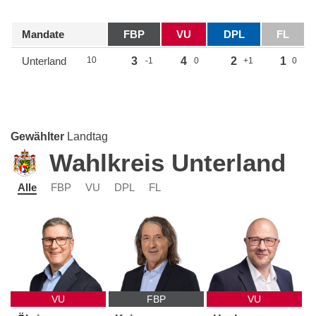
Mandate
FBP
VU
DPL
FL
Unterland
10
3
4
2
1
-1
0
+1
0
Gewählter
Landtag
Wahlkreis Unterland
Alle
FBP
VU
DPL
FL
VU
FBP
VU