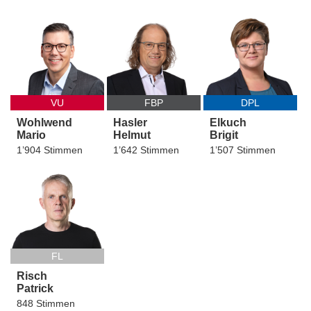
VU
FBP
DPL
Wohlwend
Hasler
Elkuch
Mario
Helmut
Brigit
1’904 Stimmen
1’642 Stimmen
1’507 Stimmen
FL
Risch
Patrick
848 Stimmen