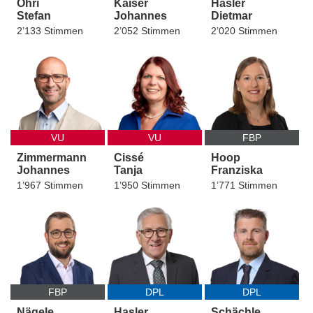
Öhri
Kaiser
Hasler
Stefan
Johannes
Dietmar
2’133 Stimmen
2’052 Stimmen
2’020 Stimmen
VU
VU
FBP
Zimmermann
Cissé
Hoop
Johannes
Tanja
Franziska
1’967 Stimmen
1’950 Stimmen
1’771 Stimmen
FBP
DPL
DPL
Nägele
Hasler
Schächle