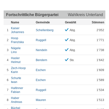
Fortschrittliche Bürgerpartei
Wahlkreis Unterland
Name
Gemeinde
Gewählt
Stimmen
Kaiser
1
Schellenberg
Abg.
2’052
Johannes
Hoop
2
Ruggell
Abg.
1’771
Franziska
Nägele
3
Nendeln
Abg.
1’738
Lino
Hasler
4
Bendern
Stv.
1’642
Helmut
Zech-Hoop
5
Eschen
1’609
Karin
Schurte
6
Eschen
1’589
Iwan
Haltinner
7
Ruggell
1’534
Fabian
Haber
8
Mauren
1’513
Andreas
Büchel