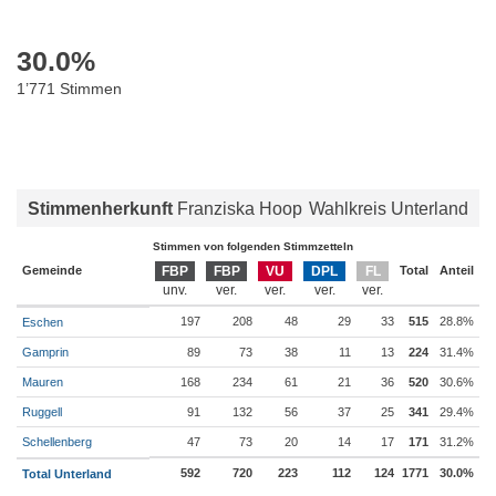
30.0
%
1’771 Stimmen
Stimmenherkunft
Franziska Hoop
Wahlkreis Unterland
Stimmen von folgenden Stimmzetteln
Gemeinde
FBP
FBP
VU
DPL
FL
Total
Anteil
197
208
48
29
33
515
28.8%
Eschen
Gamprin
89
73
38
11
13
224
31.4%
Mauren
168
234
61
21
36
520
30.6%
Ruggell
91
132
56
37
25
341
29.4%
Schellenberg
47
73
20
14
17
171
31.2%
592
720
223
112
124
1771
30.0%
Total Unterland