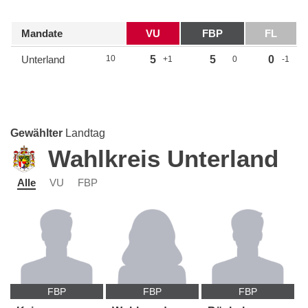
Mandate
VU
FBP
FL
Unterland
10
5
5
0
+1
0
-1
Gewählter
Landtag
Wahlkreis Unterland
Alle
VU
FBP
FBP
FBP
FBP