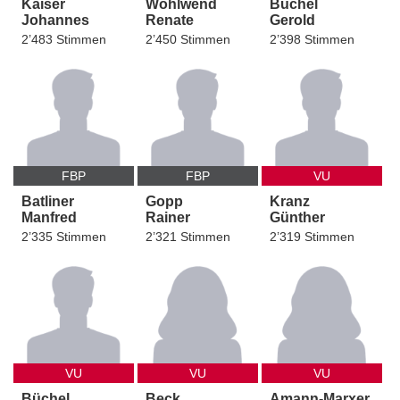
Kaiser
Wohlwend
Büchel
Johannes
Renate
Gerold
2’483 Stimmen
2’450 Stimmen
2’398 Stimmen
FBP
FBP
VU
Batliner
Gopp
Kranz
Manfred
Rainer
Günther
2’335 Stimmen
2’321 Stimmen
2’319 Stimmen
VU
VU
VU
Büchel
Beck
Amann-Marxer