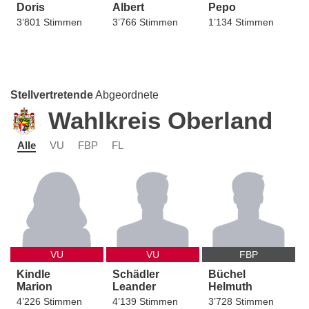
Doris
Albert
Pepo
3’801 Stimmen
3’766 Stimmen
1’134 Stimmen
Stellvertretende
Abgeordnete
Wahlkreis Oberland
Alle
VU
FBP
FL
VU
VU
FBP
Kindle
Schädler
Büchel
Marion
Leander
Helmuth
4’226 Stimmen
4’139 Stimmen
3’728 Stimmen