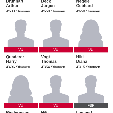
Brunhart
Beck
Negele
Arthur
Jürgen
Gebhard
4’699 Stimmen
4’658 Stimmen
4’658 Stimmen
VU
VU
VU
Quaderer
Vogt
Hilti
Harry
Thomas
Diana
4’496 Stimmen
4’354 Stimmen
4’315 Stimmen
VU
VU
FBP
Biedermann
Hilti
Lampert