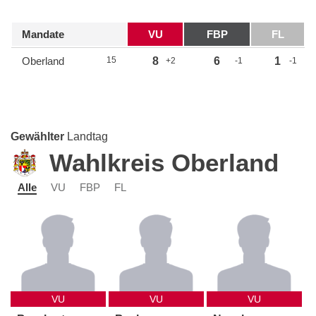
Mandate
VU
FBP
FL
Oberland
15
8
6
1
+2
-1
-1
Gewählter
Landtag
Wahlkreis Oberland
Alle
VU
FBP
FL
VU
VU
VU