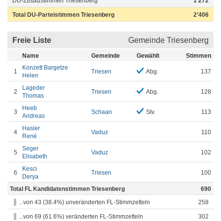
DU-Zusatzstimmen Triesenberg
1’272
Total DU-Parteistimmen Triesenberg
2’406
Freie Liste
Gemeinde Triesenberg
Name
Gemeinde
Gewählt
Stimmen
Konzett Bargetze
1
Triesen
Abg.
137
Helen
Lageder
2
Triesen
Abg.
128
Thomas
Heeb
3
Schaan
Stv.
113
Andreas
Hasler
4
Vaduz
110
René
Seger
5
Vaduz
102
Elisabeth
Kesci
6
Triesen
100
Derya
Total FL Kandidatenstimmen Triesenberg
690
...von 43 (38.4%) unveränderten FL-Stimmzetteln
258
...von 69 (61.6%) veränderten FL-Stimmzetteln
302