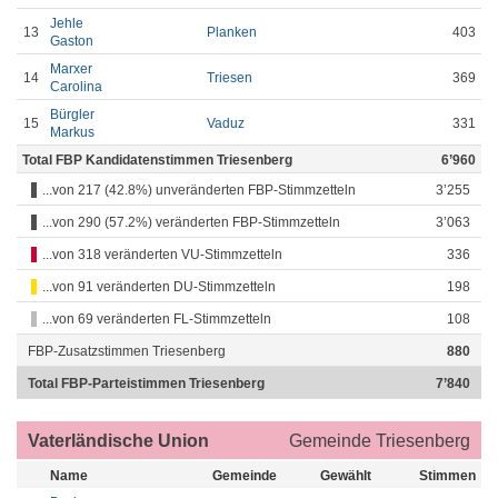
Jehle
13
Planken
403
Gaston
Marxer
14
Triesen
369
Carolina
Bürgler
15
Vaduz
331
Markus
Total FBP Kandidatenstimmen Triesenberg
6’960
...von 217 (42.8%) unveränderten FBP-Stimmzetteln
3’255
...von 290 (57.2%) veränderten FBP-Stimmzetteln
3’063
...von 318 veränderten VU-Stimmzetteln
336
...von 91 veränderten DU-Stimmzetteln
198
...von 69 veränderten FL-Stimmzetteln
108
FBP-Zusatzstimmen Triesenberg
880
Total FBP-Parteistimmen Triesenberg
7’840
Vaterländische Union
Gemeinde Triesenberg
Name
Gemeinde
Gewählt
Stimmen