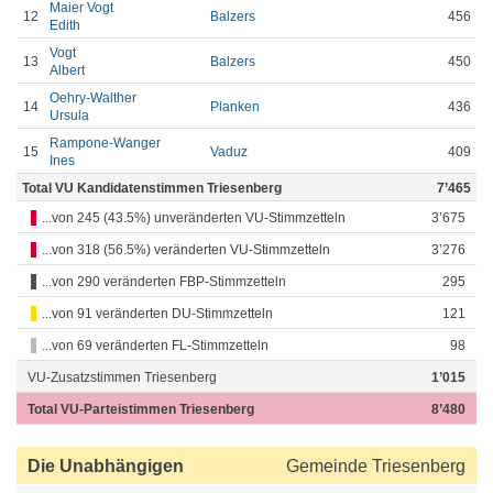
Maier Vogt
12
Balzers
456
Edith
Vogt
13
Balzers
450
Albert
Oehry-Walther
14
Planken
436
Ursula
Rampone-Wanger
15
Vaduz
409
Ines
Total VU Kandidatenstimmen Triesenberg
7’465
...von 245 (43.5%) unveränderten VU-Stimmzetteln
3’675
...von 318 (56.5%) veränderten VU-Stimmzetteln
3’276
...von 290 veränderten FBP-Stimmzetteln
295
...von 91 veränderten DU-Stimmzetteln
121
...von 69 veränderten FL-Stimmzetteln
98
VU-Zusatzstimmen Triesenberg
1’015
Total VU-Parteistimmen Triesenberg
8’480
Die Unabhängigen
Gemeinde Triesenberg