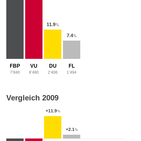
11.9
%
7.4
%
FBP
VU
DU
FL
7’840
8’480
2’406
1’494
Vergleich 2009
+11.9
%
+2.1
%