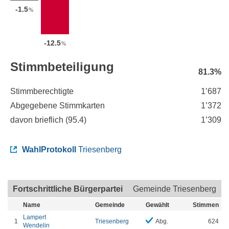
-1.5
%
-12.5
%
Stimmbeteiligung
81.3%
Stimmberechtigte
1’687
Abgegebene Stimmkarten
1’372
davon brieflich (
95.4
)
1’309
WahlProtokoll
Triesenberg
Fortschrittliche Bürgerpartei
Gemeinde Triesenberg
Name
Gemeinde
Gewählt
Stimmen
Lampert
1
Triesenberg
Abg.
624
Wendelin