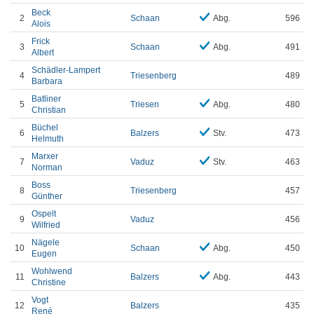
Beck
2
Schaan
Abg.
596
Alois
Frick
3
Schaan
Abg.
491
Albert
Schädler-Lampert
4
Triesenberg
489
Barbara
Batliner
5
Triesen
Abg.
480
Christian
Büchel
6
Balzers
Stv.
473
Helmuth
Marxer
7
Vaduz
Stv.
463
Norman
Boss
8
Triesenberg
457
Günther
Ospelt
9
Vaduz
456
Wilfried
Nägele
10
Schaan
Abg.
450
Eugen
Wohlwend
11
Balzers
Abg.
443
Christine
Vogt
12
Balzers
435
René