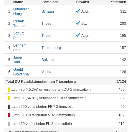
Name
Gemeinde
Gewählt
Stimmen
Quaderer
1
Schaan
Abg.
311
Harry
Rehak
2
Triesen
Stv.
203
Thomas
Schurti
3
Triesen
Abg.
195
Pio
Lenherr
4
Triesenberg
157
Paul
Jäger
5
Balzers
142
Toni
Gould
6
Vaduz
126
Giovanna
Total DU Kandidatenstimmen Triesenberg
1’134
...von 75 (45.2%) unveränderten DU-Stimmzetteln
450
...von 91 (54.8%) veränderten DU-Stimmzetteln
382
...von 290 veränderten FBP-Stimmzetteln
90
...von 318 veränderten VU-Stimmzetteln
102
...von 69 veränderten FL-Stimmzetteln
110