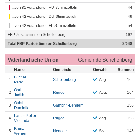
...von 81 veränderten VU-Stimmzetteln
44
...von 42 veränderten DU-Stimmzetteln
49
...von 42 veränderten FL-Stimmzetteln
54
FBP-Zusatzstimmen Schellenberg
197
Total FBP-Parteistimmen Schellenberg
2’048
Vaterländische Union
Gemeinde Schellenberg
Name
Gemeinde
Gewählt
Stimmen
Büchel
1
Schellenberg
Abg.
165
Peter
Öhri
2
Ruggell
Abg.
164
Judith
Oehri
3
Gamprin-Bendern
155
Dominik
Lanter-Koller
4
Ruggell
Abg.
153
Violanda
Kranz
5
Nendeln
Stv.
146
Werner