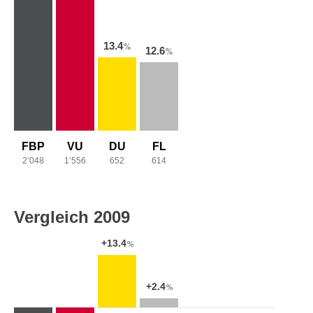
13.4
%
12.6
%
FBP
VU
DU
FL
2’048
1’556
652
614
Vergleich 2009
+13.4
%
+2.4
%