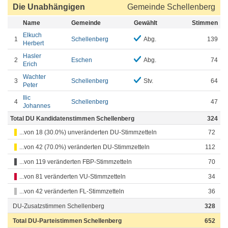
Die Unabhängigen
Gemeinde Schellenberg
Name
Gemeinde
Gewählt
Stimmen
Elkuch
1
Schellenberg
Abg.
139
Herbert
Hasler
2
Eschen
Abg.
74
Erich
Wachter
3
Schellenberg
Stv.
64
Peter
Ilic
4
Schellenberg
47
Johannes
Total DU Kandidatenstimmen Schellenberg
324
...von 18 (30.0%) unveränderten DU-Stimmzetteln
72
...von 42 (70.0%) veränderten DU-Stimmzetteln
112
...von 119 veränderten FBP-Stimmzetteln
70
...von 81 veränderten VU-Stimmzetteln
34
...von 42 veränderten FL-Stimmzetteln
36
DU-Zusatzstimmen Schellenberg
328
Total DU-Parteistimmen Schellenberg
652