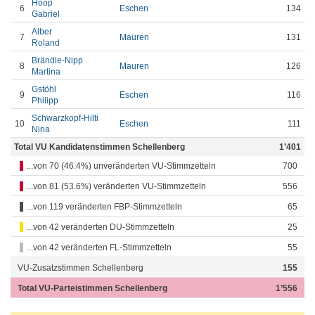
Hoop
6
Eschen
134
Gabriel
Alber
7
Mauren
131
Roland
Brändle-Nipp
8
Mauren
126
Martina
Gstöhl
9
Eschen
116
Philipp
Schwarzkopf-Hilti
10
Eschen
111
Nina
Total VU Kandidatenstimmen Schellenberg
1’401
...von 70 (46.4%) unveränderten VU-Stimmzetteln
700
...von 81 (53.6%) veränderten VU-Stimmzetteln
556
...von 119 veränderten FBP-Stimmzetteln
65
...von 42 veränderten DU-Stimmzetteln
25
...von 42 veränderten FL-Stimmzetteln
55
VU-Zusatzstimmen Schellenberg
155
Total VU-Parteistimmen Schellenberg
1’556