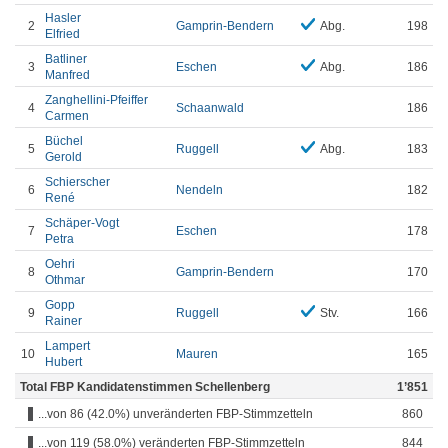
Hasler
2
Gamprin-Bendern
Abg.
198
Elfried
Batliner
3
Eschen
Abg.
186
Manfred
Zanghellini-Pfeiffer
4
Schaanwald
186
Carmen
Büchel
5
Ruggell
Abg.
183
Gerold
Schierscher
6
Nendeln
182
René
Schäper-Vogt
7
Eschen
178
Petra
Oehri
8
Gamprin-Bendern
170
Othmar
Gopp
9
Ruggell
Stv.
166
Rainer
Lampert
10
Mauren
165
Hubert
Total FBP Kandidatenstimmen Schellenberg
1’851
...von 86 (42.0%) unveränderten FBP-Stimmzetteln
860
...von 119 (58.0%) veränderten FBP-Stimmzetteln
844