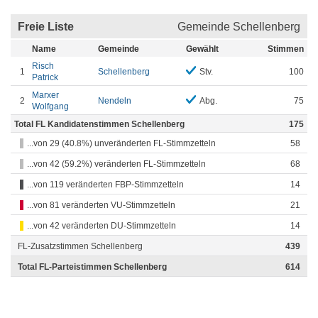
Freie Liste
Gemeinde Schellenberg
Name
Gemeinde
Gewählt
Stimmen
Risch
1
Schellenberg
Stv.
100
Patrick
Marxer
2
Nendeln
Abg.
75
Wolfgang
Total FL Kandidatenstimmen Schellenberg
175
...von 29 (40.8%) unveränderten FL-Stimmzetteln
58
...von 42 (59.2%) veränderten FL-Stimmzetteln
68
...von 119 veränderten FBP-Stimmzetteln
14
...von 81 veränderten VU-Stimmzetteln
21
...von 42 veränderten DU-Stimmzetteln
14
FL-Zusatzstimmen Schellenberg
439
Total FL-Parteistimmen Schellenberg
614