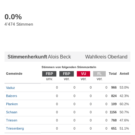
0.0
%
4’474 Stimmen
Stimmenherkunft
Alois Beck
Wahlkreis Oberland
Stimmen von folgenden Stimmzetteln
Gemeinde
FBP
FBP
VU
FL
Total
Anteil
0
0
0
0
966
53.0%
Vaduz
Balzers
0
0
0
0
824
42.3%
Planken
0
0
0
0
109
60.2%
Schaan
0
0
0
0
1156
50.7%
Triesen
0
0
0
0
768
47.6%
Triesenberg
0
0
0
0
651
51.1%