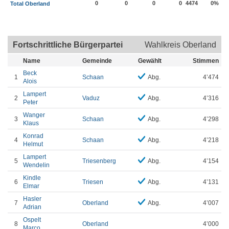
0
0
0
0
4474
0%
Total Oberland
Fortschrittliche Bürgerpartei
Wahlkreis Oberland
Name
Gemeinde
Gewählt
Stimmen
Beck
1
Schaan
Abg.
4’474
Alois
Lampert
2
Vaduz
Abg.
4’316
Peter
Wanger
3
Schaan
Abg.
4’298
Klaus
Konrad
4
Schaan
Abg.
4’218
Helmut
Lampert
5
Triesenberg
Abg.
4’154
Wendelin
Kindle
6
Triesen
Abg.
4’131
Elmar
Hasler
7
Oberland
Abg.
4’007
Adrian
Ospelt
8
Oberland
4’000
Marco