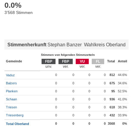
0.0
%
3’568 Stimmen
Stimmenherkunft
Stephan Banzer
Wahlkreis Oberland
Stimmen von folgenden Stimmzetteln
Gemeinde
FBP
FBP
VU
FL
Total
Anteil
0
0
0
0
812
44.6%
Vaduz
Balzers
0
0
0
0
675
34.6%
Planken
0
0
0
0
95
52.5%
Schaan
0
0
0
0
936
41.0%
Triesen
0
0
0
0
618
38.3%
Triesenberg
0
0
0
0
432
33.9%
0
0
0
0
3568
0%
Total Oberland