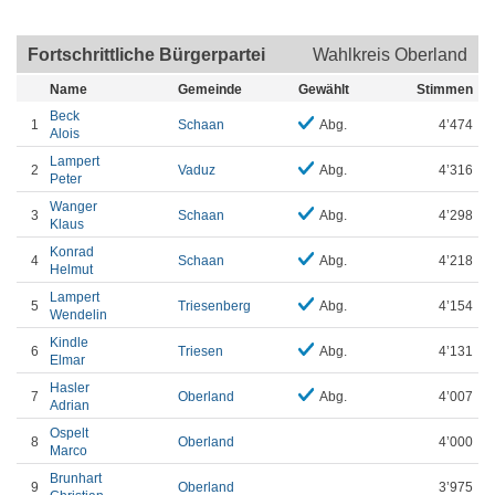
Fortschrittliche Bürgerpartei
Wahlkreis Oberland
Name
Gemeinde
Gewählt
Stimmen
Beck
1
Schaan
Abg.
4’474
Alois
Lampert
2
Vaduz
Abg.
4’316
Peter
Wanger
3
Schaan
Abg.
4’298
Klaus
Konrad
4
Schaan
Abg.
4’218
Helmut
Lampert
5
Triesenberg
Abg.
4’154
Wendelin
Kindle
6
Triesen
Abg.
4’131
Elmar
Hasler
7
Oberland
Abg.
4’007
Adrian
Ospelt
8
Oberland
4’000
Marco
Brunhart
9
Oberland
3’975