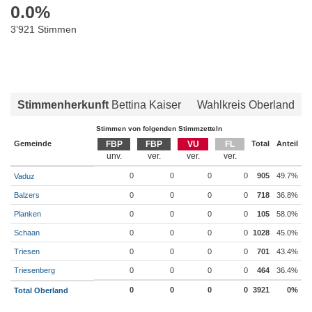
0.0
%
3’921 Stimmen
Stimmenherkunft
Bettina Kaiser
Wahlkreis Oberland
Stimmen von folgenden Stimmzetteln
Gemeinde
FBP
FBP
VU
FL
Total
Anteil
0
0
0
0
905
49.7%
Vaduz
Balzers
0
0
0
0
718
36.8%
Planken
0
0
0
0
105
58.0%
Schaan
0
0
0
0
1028
45.0%
Triesen
0
0
0
0
701
43.4%
Triesenberg
0
0
0
0
464
36.4%
0
0
0
0
3921
0%
Total Oberland