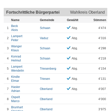
Fortschrittliche Bürgerpartei
Wahlkreis Oberland
Name
Gemeinde
Gewählt
Stimmen
Beck
1
Schaan
Abg.
4’474
Alois
Lampert
2
Vaduz
Abg.
4’316
Peter
Wanger
3
Schaan
Abg.
4’298
Klaus
Konrad
4
Schaan
Abg.
4’218
Helmut
Lampert
5
Triesenberg
Abg.
4’154
Wendelin
Kindle
6
Triesen
Abg.
4’131
Elmar
Hasler
7
Oberland
Abg.
4’007
Adrian
Ospelt
8
Oberland
4’000
Marco
Brunhart
9
Oberland
3’975