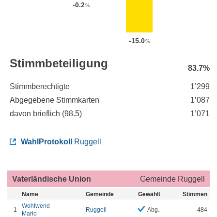
-0.2
%
-15.0
%
Stimmbeteiligung
83.7%
Stimmberechtigte
1’299
Abgegebene Stimmkarten
1’087
davon brieflich (
98.5
)
1’071
WahlProtokoll
Ruggell
Vaterländische Union
Gemeinde Ruggell
Name
Gemeinde
Gewählt
Stimmen
Wohlwend
1
Ruggell
Abg.
484
Mario