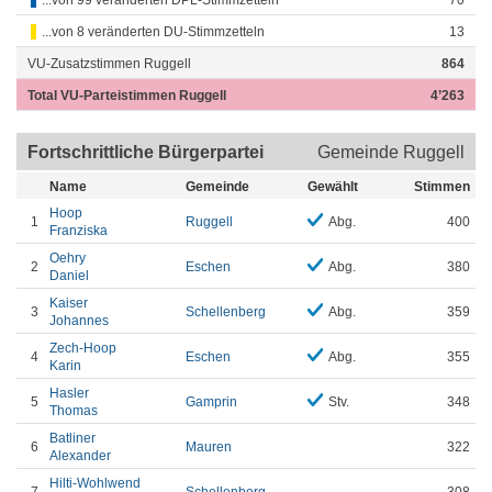
...von 99 veränderten DPL-Stimmzetteln
70
...von 8 veränderten DU-Stimmzetteln
13
VU-Zusatzstimmen Ruggell
864
Total VU-Parteistimmen Ruggell
4’263
Fortschrittliche Bürgerpartei
Gemeinde Ruggell
Name
Gemeinde
Gewählt
Stimmen
Hoop
1
Ruggell
Abg.
400
Franziska
Oehry
2
Eschen
Abg.
380
Daniel
Kaiser
3
Schellenberg
Abg.
359
Johannes
Zech-Hoop
4
Eschen
Abg.
355
Karin
Hasler
5
Gamprin
Stv.
348
Thomas
Batliner
6
Mauren
322
Alexander
Hilti-Wohlwend