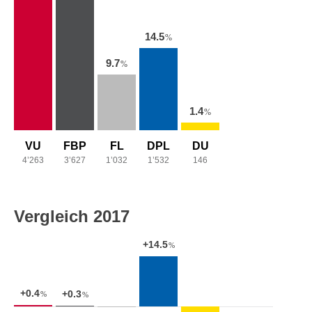
14.5
%
9.7
%
1.4
%
VU
FBP
FL
DPL
DU
4’263
3’627
1’032
1’532
146
Vergleich 2017
+14.5
%
+0.4
+0.3
%
%