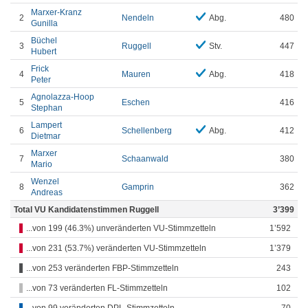
Marxer-Kranz
2
Nendeln
Abg.
480
Gunilla
Büchel
3
Ruggell
Stv.
447
Hubert
Frick
4
Mauren
Abg.
418
Peter
Agnolazza-Hoop
5
Eschen
416
Stephan
Lampert
6
Schellenberg
Abg.
412
Dietmar
Marxer
7
Schaanwald
380
Mario
Wenzel
8
Gamprin
362
Andreas
Total VU Kandidatenstimmen Ruggell
3’399
...von 199 (46.3%) unveränderten VU-Stimmzetteln
1’592
...von 231 (53.7%) veränderten VU-Stimmzetteln
1’379
...von 253 veränderten FBP-Stimmzetteln
243
...von 73 veränderten FL-Stimmzetteln
102