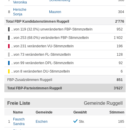
7
Schellenberg
308
Veronika
Hersche
8
Mauren
304
Sonja
Total FBP Kandidatenstimmen Ruggell
2’776
...von 119 (32.0%) unveränderten FBP-Stimmzetteln
952
...von 253 (68.0%) veränderten FBP-Stimmzetteln
1’402
...von 231 veränderten VU-Stimmzetteln
196
...von 73 veränderten FL-Stimmzetteln
128
...von 99 veränderten DPL-Stimmzetteln
92
...von 8 veränderten DU-Stimmzetteln
6
FBP-Zusatzstimmen Ruggell
851
Total FBP-Parteistimmen Ruggell
3’627
Freie Liste
Gemeinde Ruggell
Name
Gemeinde
Gewählt
Stimmen
Fausch
1
Eschen
Stv.
185
Sandra