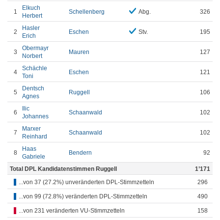
Elkuch
1
Schellenberg
Abg.
326
Herbert
Hasler
2
Eschen
Stv.
195
Erich
Obermayr
3
Mauren
127
Norbert
Schächle
4
Eschen
121
Toni
Dentsch
5
Ruggell
106
Agnes
Ilic
6
Schaanwald
102
Johannes
Marxer
7
Schaanwald
102
Reinhard
Haas
8
Bendern
92
Gabriele
Total DPL Kandidatenstimmen Ruggell
1’171
...von 37 (27.2%) unveränderten DPL-Stimmzetteln
296
...von 99 (72.8%) veränderten DPL-Stimmzetteln
490
...von 231 veränderten VU-Stimmzetteln
158