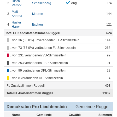
Risch
2
Schellenberg
Abg.
174
Patrick
Matt
3
Mauren
144
Andrea
Hasler
4
Eschen
121
Harry
Total FL Kandidatenstimmen Ruggell
624
...von 36 (33.0%) unveränderten FL-Stimmzetteln
144
...von 73 (67.0%) veränderten FL-Stimmzetteln
263
...von 231 veränderten VU-Stimmzetteln
99
...von 253 veränderten FBP-Stimmzetteln
91
...von 99 veränderten DPL-Stimmzetteln
23
...von 8 veränderten DU-Stimmzetteln
4
FL-Zusatzstimmen Ruggell
408
Total FL-Parteistimmen Ruggell
1’032
Demokraten Pro Liechtenstein
Gemeinde Ruggell
Name
Gemeinde
Gewählt
Stimmen