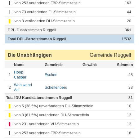
...von 253 veränderten FBP-Stimmzetteln
163
...von 73 veränderten FL-Stimmzetteln
44
...von 8 veränderten DU-Stimmzetteln
20
DPL-Zusatzstimmen Ruggell
361
Total DPL-Parteistimmen Ruggell
1’532
Die Unabhängigen
Gemeinde Ruggell
Name
Gemeinde
Gewählt
Stimmen
Hoop
1
Eschen
48
Caspar
Wohlwend
2
Schellenberg
33
Adi
Total DU Kandidatenstimmen Ruggell
81
...von 5 (38.5%) unveränderten DU-Stimmzetteln
10
...von 8 (61.5%) veränderten DU-Stimmzetteln
12
...von 231 veränderten VU-Stimmzetteln
12
...von 253 veränderten FBP-Stimmzetteln
18