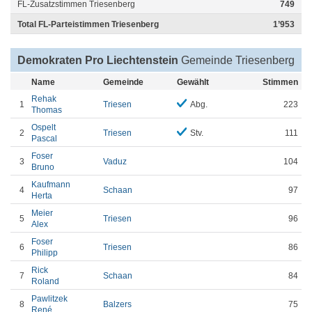
FL-Zusatzstimmen Triesenberg
749
Total FL-Parteistimmen Triesenberg
1’953
Demokraten Pro Liechtenstein
Gemeinde Triesenberg
Name
Gemeinde
Gewählt
Stimmen
Rehak
1
Triesen
Abg.
223
Thomas
Ospelt
2
Triesen
Stv.
111
Pascal
Foser
3
Vaduz
104
Bruno
Kaufmann
4
Schaan
97
Herta
Meier
5
Triesen
96
Alex
Foser
6
Triesen
86
Philipp
Rick
7
Schaan
84
Roland
Pawlitzek
8
Balzers
75
René