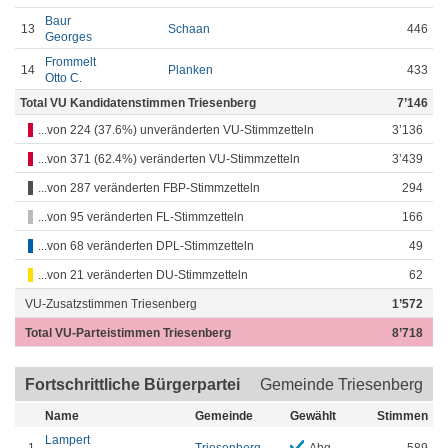
Baur
13
Schaan
446
Georges
Frommelt
14
Planken
433
Otto C.
Total VU Kandidatenstimmen Triesenberg
7’146
...von 224 (37.6%) unveränderten VU-Stimmzetteln
3’136
...von 371 (62.4%) veränderten VU-Stimmzetteln
3’439
...von 287 veränderten FBP-Stimmzetteln
294
...von 95 veränderten FL-Stimmzetteln
166
...von 68 veränderten DPL-Stimmzetteln
49
...von 21 veränderten DU-Stimmzetteln
62
VU-Zusatzstimmen Triesenberg
1’572
Total VU-Parteistimmen Triesenberg
8’718
Fortschrittliche Bürgerpartei
Gemeinde Triesenberg
Name
Gemeinde
Gewählt
Stimmen
Lampert