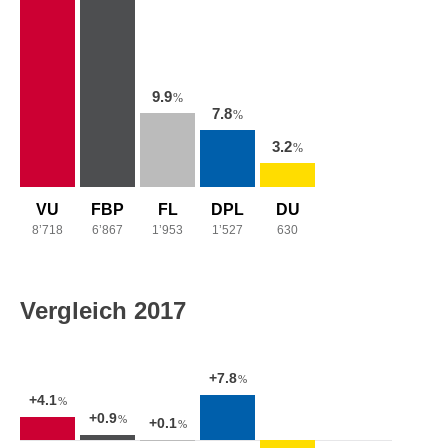
9.9
%
7.8
%
3.2
%
VU
FBP
FL
DPL
DU
8’718
6’867
1’953
1’527
630
Vergleich 2017
+7.8
%
+4.1
%
+0.9
%
+0.1
%