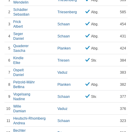
1
Triesenberg
Abg.
589
Wendelin
Schädler
2
Triesenberg
Abg.
585
Sebastian
Frick
3
Schaan
Abg.
454
Albert
Seger
4
Schaan
Abg.
431
Daniel
Quaderer
5
Planken
Abg.
424
Sascha
Kindle
6
Triesen
Stv.
384
Elke
Ospelt
7
Vaduz
383
Daniel
Petzold-Mähr
8
Planken
Abg.
382
Bettina
Vogelsang
9
Schaan
Stv.
377
Nadine
Wille
10
Vaduz
376
Damian
Heutschi-Rhomberg
11
Schaan
323
Andrea
Bechter