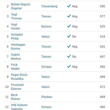
Bühler-Nigsch
2
Triesenberg
Abg.
595
Dagmar
Vogt
3
Triesen
Abg.
577
Thomas
Vogt
4
Balzers
Abg.
525
Günter
Schädler
5
Vaduz
Stv.
518
Philip
Heidegger
6
Triesen
Abg.
501
Norma
Gstöhl
7
Triesen
Stv.
497
Markus
Frick
8
Schaan
Abg.
492
Walter
Feger-Risch
9
Vaduz
489
Roswitha
Frommelt
10
Vaduz
472
Etienne
Beck
11
Planken
469
Rainer
Hilti-Saleem
12
Schaan
460
Gabriela