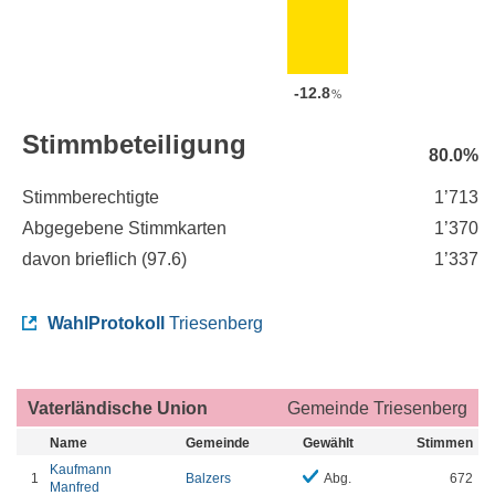
-12.8
%
Stimmbeteiligung
80.0%
Stimmberechtigte
1’713
Abgegebene Stimmkarten
1’370
davon brieflich (
97.6
)
1’337
WahlProtokoll
Triesenberg
Vaterländische Union
Gemeinde Triesenberg
Name
Gemeinde
Gewählt
Stimmen
Kaufmann
1
Balzers
Abg.
672
Manfred