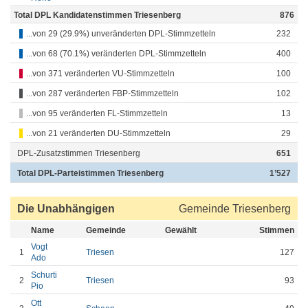
Total DPL Kandidatenstimmen Triesenberg
876
...von 29 (29.9%) unveränderten DPL-Stimmzetteln
232
...von 68 (70.1%) veränderten DPL-Stimmzetteln
400
...von 371 veränderten VU-Stimmzetteln
100
...von 287 veränderten FBP-Stimmzetteln
102
...von 95 veränderten FL-Stimmzetteln
13
...von 21 veränderten DU-Stimmzetteln
29
DPL-Zusatzstimmen Triesenberg
651
Total DPL-Parteistimmen Triesenberg
1’527
Die Unabhängigen
Gemeinde Triesenberg
Name
Gemeinde
Gewählt
Stimmen
Vogt
1
Triesen
127
Ado
Schurti
2
Triesen
93
Pio
Ott