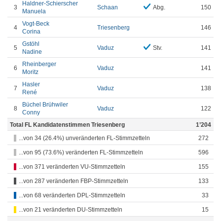
Haldner-Schierscher
3
Schaan
Abg.
150
Manuela
Vogt-Beck
4
Triesenberg
146
Corina
Gstöhl
5
Vaduz
Stv.
141
Nadine
Rheinberger
6
Vaduz
141
Moritz
Hasler
7
Vaduz
138
René
Büchel Brühwiler
8
Vaduz
122
Conny
Total FL Kandidatenstimmen Triesenberg
1’204
...von 34 (26.4%) unveränderten FL-Stimmzetteln
272
...von 95 (73.6%) veränderten FL-Stimmzetteln
596
...von 371 veränderten VU-Stimmzetteln
155
...von 287 veränderten FBP-Stimmzetteln
133
...von 68 veränderten DPL-Stimmzetteln
33
...von 21 veränderten DU-Stimmzetteln
15