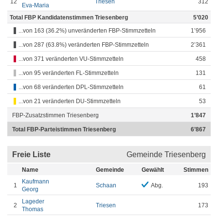
12
Triesen
312
Eva-Maria
Total FBP Kandidatenstimmen Triesenberg
5’020
...von 163 (36.2%) unveränderten FBP-Stimmzetteln
1’956
...von 287 (63.8%) veränderten FBP-Stimmzetteln
2’361
...von 371 veränderten VU-Stimmzetteln
458
...von 95 veränderten FL-Stimmzetteln
131
...von 68 veränderten DPL-Stimmzetteln
61
...von 21 veränderten DU-Stimmzetteln
53
FBP-Zusatzstimmen Triesenberg
1’847
Total FBP-Parteistimmen Triesenberg
6’867
Freie Liste
Gemeinde Triesenberg
Name
Gemeinde
Gewählt
Stimmen
Kaufmann
1
Schaan
Abg.
193
Georg
Lageder
2
Triesen
173
Thomas