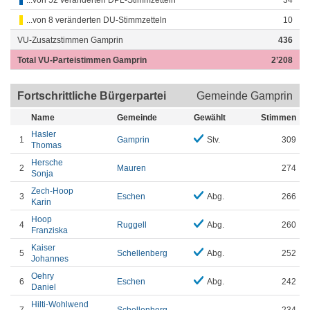
...von 52 veränderten DPL-Stimmzetteln
34
...von 8 veränderten DU-Stimmzetteln
10
VU-Zusatzstimmen Gamprin
436
Total VU-Parteistimmen Gamprin
2’208
Fortschrittliche Bürgerpartei
Gemeinde Gamprin
Name
Gemeinde
Gewählt
Stimmen
Hasler
1
Gamprin
Stv.
309
Thomas
Hersche
2
Mauren
274
Sonja
Zech-Hoop
3
Eschen
Abg.
266
Karin
Hoop
4
Ruggell
Abg.
260
Franziska
Kaiser
5
Schellenberg
Abg.
252
Johannes
Oehry
6
Eschen
Abg.
242
Daniel
Hilti-Wohlwend