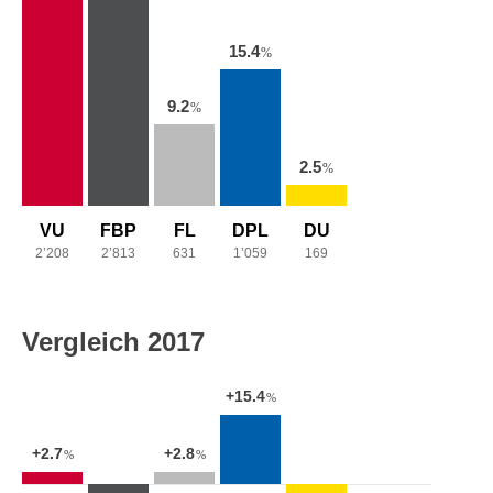
15.4
%
9.2
%
2.5
%
VU
FBP
FL
DPL
DU
2’208
2’813
631
1’059
169
Vergleich 2017
+15.4
%
+2.8
+2.7
%
%