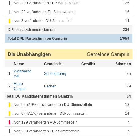
...von 209 veränderten FBP-Stimmzetteln
126
...von 29 veränderten FL-Stimmzetteln
16
...von 8 veränderten DU-Stimmzetteln
14
DPL-Zusatzstimmen Gamprin
236
Total DPL-Parteistimmen Gamprin
1’059
Die Unabhängigen
Gemeinde Gamprin
Name
Gemeinde
Gewählt
Stimmen
Wohlwend
1
Schellenberg
35
Adi
Hoop
2
Eschen
29
Caspar
Total DU Kandidatenstimmen Gamprin
64
...von 9 (52.9%) unveränderten DU-Stimmzetteln
18
...von 8 (47.1%) veränderten DU-Stimmzetteln
14
...von 129 veränderten VU-Stimmzetteln
7
...von 209 veränderten FBP-Stimmzetteln
7