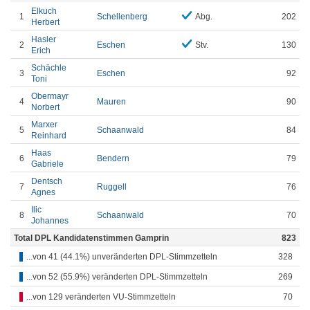
Elkuch
1
Schellenberg
Abg.
202
Herbert
Hasler
2
Eschen
Stv.
130
Erich
Schächle
3
Eschen
92
Toni
Obermayr
4
Mauren
90
Norbert
Marxer
5
Schaanwald
84
Reinhard
Haas
6
Bendern
79
Gabriele
Dentsch
7
Ruggell
76
Agnes
Ilic
8
Schaanwald
70
Johannes
Total DPL Kandidatenstimmen Gamprin
823
...von 41 (44.1%) unveränderten DPL-Stimmzetteln
328
...von 52 (55.9%) veränderten DPL-Stimmzetteln
269
...von 129 veränderten VU-Stimmzetteln
70