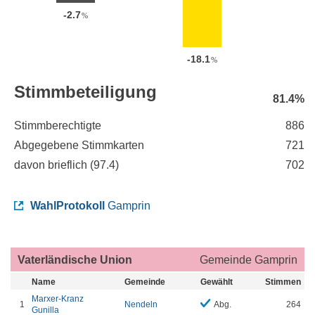
-2.7
%
-18.1
%
Stimmbeteiligung
81.4%
Stimmberechtigte
886
Abgegebene Stimmkarten
721
davon brieflich (
97.4
)
702
WahlProtokoll
Gamprin
Vaterländische Union
Gemeinde Gamprin
Name
Gemeinde
Gewählt
Stimmen
Marxer-Kranz
1
Nendeln
Abg.
264
Gunilla