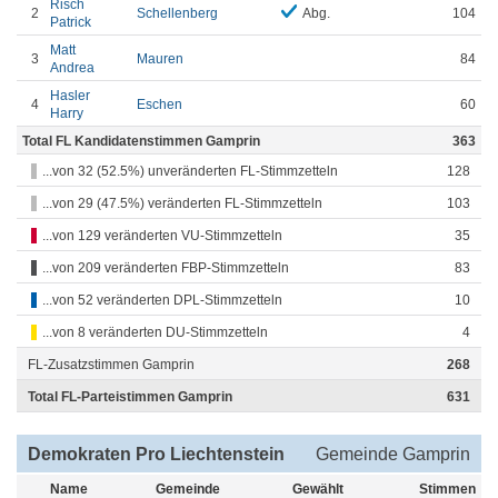
Risch
2
Schellenberg
Abg.
104
Patrick
Matt
3
Mauren
84
Andrea
Hasler
4
Eschen
60
Harry
Total FL Kandidatenstimmen Gamprin
363
...von 32 (52.5%) unveränderten FL-Stimmzetteln
128
...von 29 (47.5%) veränderten FL-Stimmzetteln
103
...von 129 veränderten VU-Stimmzetteln
35
...von 209 veränderten FBP-Stimmzetteln
83
...von 52 veränderten DPL-Stimmzetteln
10
...von 8 veränderten DU-Stimmzetteln
4
FL-Zusatzstimmen Gamprin
268
Total FL-Parteistimmen Gamprin
631
Demokraten Pro Liechtenstein
Gemeinde Gamprin
Name
Gemeinde
Gewählt
Stimmen