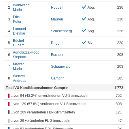
Wohlwend
2
Ruggell
Abg.
236
Mario
Frick
3
Mauren
Abg.
230
Peter
Lampert
4
Schellenberg
Abg.
226
Dietmar
Büchel
5
Ruggell
Stv.
220
Hubert
Agnolazza-Hoop
6
Eschen
208
Stephan
Marxer
7
Schaanwald
203
Mario
Wenzel
8
Gamprin
185
Andreas
Total VU Kandidatenstimmen Gamprin
1’772
...von 94 (42.2%) unveränderten VU-Stimmzetteln
752
...von 129 (57.8%) veränderten VU-Stimmzetteln
808
...von 209 veränderten FBP-Stimmzetteln
121
...von 29 veränderten FL-Stimmzetteln
47