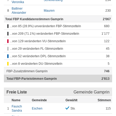
7
Schellenberg
234
Veronika
Batliner
8
Mauren
230
Alexander
Total FBP Kandidatenstimmen Gamprin
2’067
...von 85 (28.9%) unveränderten FBP-Stimmzetteln
680
...von 209 (71.1%) veränderten FBP-Stimmzetteln
1’177
...von 129 veränderten VU-Stimmzetteln
122
...von 29 veränderten FL-Stimmzetteln
45
...von 52 veränderten DPL-Stimmzetteln
38
...von 8 veränderten DU-Stimmzetteln
5
FBP-Zusatzstimmen Gamprin
746
Total FBP-Parteistimmen Gamprin
2’813
Freie Liste
Gemeinde Gamprin
Name
Gemeinde
Gewählt
Stimmen
Fausch
1
Eschen
Stv.
115
Sandra