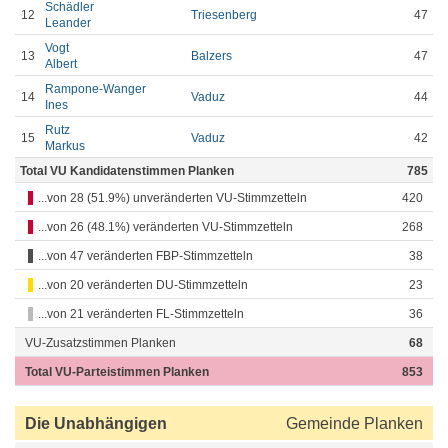
Schädler
12
Triesenberg
47
Leander
Vogt
13
Balzers
47
Albert
Rampone-Wanger
14
Vaduz
44
Ines
Rutz
15
Vaduz
42
Markus
Total VU Kandidatenstimmen Planken
785
...von 28 (51.9%) unveränderten VU-Stimmzetteln
420
...von 26 (48.1%) veränderten VU-Stimmzetteln
268
...von 47 veränderten FBP-Stimmzetteln
38
...von 20 veränderten DU-Stimmzetteln
23
...von 21 veränderten FL-Stimmzetteln
36
VU-Zusatzstimmen Planken
68
Total VU-Parteistimmen Planken
853
Die Unabhängigen
Gemeinde Planken