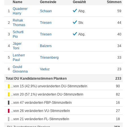
Name
Gemeinde
Gewählt
Stimmen
Quaderer
1
Schaan
Abg.
59
Harry
Rehak
2
Triesen
Stv.
44
Thomas
Schurti
3
Triesen
Abg.
40
Pio
Jäger
4
Balzers
34
Toni
Lenherr
5
Triesenberg
33
Paul
Gould
6
Vaduz
23
Giovanna
Total DU Kandidatenstimmen Planken
233
...von 15 (42.9%) unveränderten DU-Stimmzetteln
90
...von 20 (57.1%) veränderten DU-Stimmzetteln
82
...von 47 veränderten FBP-Stimmzetteln
16
...von 26 veränderten VU-Stimmzetteln
27
...von 21 veränderten FL-Stimmzetteln
18