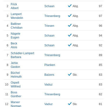
Frick
2
Schaan
Abg.
97
Albert
Lampert
3
Triesenberg
Abg.
97
Wendelin
Batliner
4
Triesen
Abg.
96
Christian
Nägele
5
Schaan
Abg.
94
Eugen
Beck
6
Schaan
Abg.
92
Alois
Schädler-Lampert
7
Triesenberg
89
Barbara
Jehle
8
Planken
85
Gaston
Büchel
9
Balzers
Stv.
83
Helmuth
Ospelt
10
Vaduz
83
Wilfried
Boss
11
Triesenberg
82
Günther
Marxer
12
Vaduz
Stv.
81
Norman