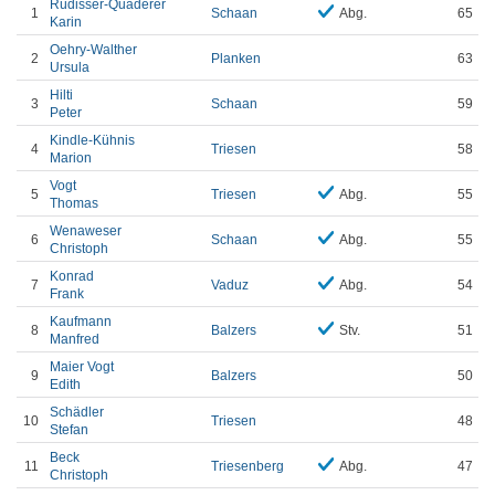
Rüdisser-Quaderer
1
Schaan
Abg.
65
Karin
Oehry-Walther
2
Planken
63
Ursula
Hilti
3
Schaan
59
Peter
Kindle-Kühnis
4
Triesen
58
Marion
Vogt
5
Triesen
Abg.
55
Thomas
Wenaweser
6
Schaan
Abg.
55
Christoph
Konrad
7
Vaduz
Abg.
54
Frank
Kaufmann
8
Balzers
Stv.
51
Manfred
Maier Vogt
9
Balzers
50
Edith
Schädler
10
Triesen
48
Stefan
Beck
11
Triesenberg
Abg.
47
Christoph