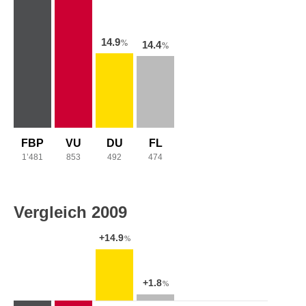
14.9
%
14.4
%
FBP
VU
DU
FL
1’481
853
492
474
Vergleich 2009
+14.9
%
+1.8
%