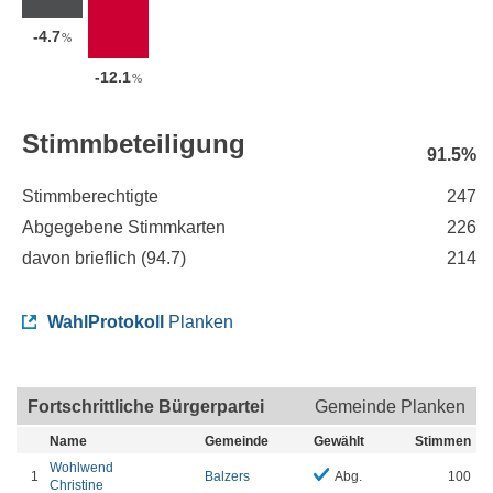
-4.7
%
-12.1
%
Stimmbeteiligung
91.5%
Stimmberechtigte
247
Abgegebene Stimmkarten
226
davon brieflich (
94.7
)
214
WahlProtokoll
Planken
Fortschrittliche Bürgerpartei
Gemeinde Planken
Name
Gemeinde
Gewählt
Stimmen
Wohlwend
1
Balzers
Abg.
100
Christine