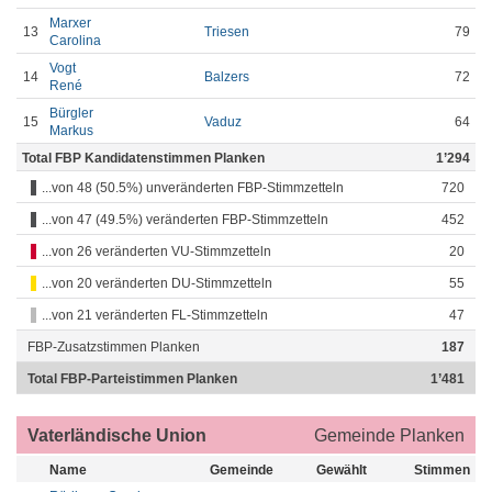
Marxer
13
Triesen
79
Carolina
Vogt
14
Balzers
72
René
Bürgler
15
Vaduz
64
Markus
Total FBP Kandidatenstimmen Planken
1’294
...von 48 (50.5%) unveränderten FBP-Stimmzetteln
720
...von 47 (49.5%) veränderten FBP-Stimmzetteln
452
...von 26 veränderten VU-Stimmzetteln
20
...von 20 veränderten DU-Stimmzetteln
55
...von 21 veränderten FL-Stimmzetteln
47
FBP-Zusatzstimmen Planken
187
Total FBP-Parteistimmen Planken
1’481
Vaterländische Union
Gemeinde Planken
Name
Gemeinde
Gewählt
Stimmen