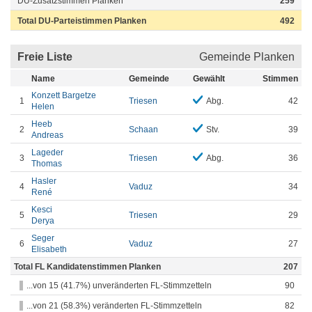
DU-Zusatzstimmen Planken
259
Total DU-Parteistimmen Planken
492
Freie Liste
Gemeinde Planken
Name
Gemeinde
Gewählt
Stimmen
Konzett Bargetze
1
Triesen
Abg.
42
Helen
Heeb
2
Schaan
Stv.
39
Andreas
Lageder
3
Triesen
Abg.
36
Thomas
Hasler
4
Vaduz
34
René
Kesci
5
Triesen
29
Derya
Seger
6
Vaduz
27
Elisabeth
Total FL Kandidatenstimmen Planken
207
...von 15 (41.7%) unveränderten FL-Stimmzetteln
90
...von 21 (58.3%) veränderten FL-Stimmzetteln
82