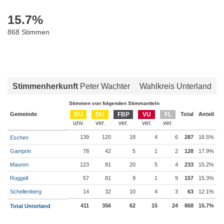
15.7
%
868 Stimmen
Stimmenherkunft
Peter Wachter
Wahlkreis Unterland
Stimmen von folgenden Stimmzetteln
Gemeinde
DU
DU
FBP
VU
FL
Total
Anteil
139
120
18
4
6
287
16.5%
Eschen
Gamprin
78
42
5
1
2
128
17.9%
Mauren
123
81
20
5
4
233
15.2%
Ruggell
57
81
9
1
9
157
15.3%
Schellenberg
14
32
10
4
3
63
12.1%
411
356
62
15
24
868
15.7%
Total Unterland