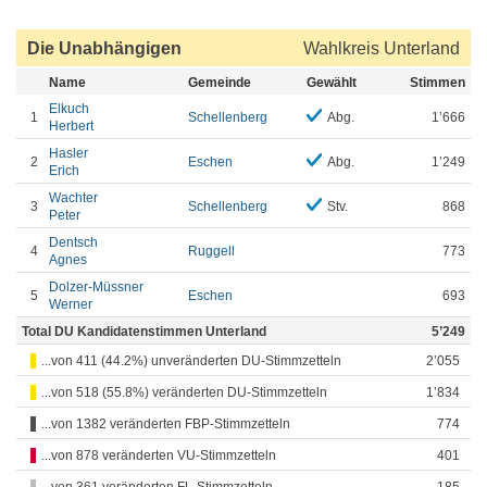
Die Unabhängigen
Wahlkreis Unterland
Name
Gemeinde
Gewählt
Stimmen
Elkuch
1
Schellenberg
Abg.
1’666
Herbert
Hasler
2
Eschen
Abg.
1’249
Erich
Wachter
3
Schellenberg
Stv.
868
Peter
Dentsch
4
Ruggell
773
Agnes
Dolzer-Müssner
5
Eschen
693
Werner
Total DU Kandidatenstimmen Unterland
5’249
...von 411 (44.2%) unveränderten DU-Stimmzetteln
2’055
...von 518 (55.8%) veränderten DU-Stimmzetteln
1’834
...von 1382 veränderten FBP-Stimmzetteln
774
...von 878 veränderten VU-Stimmzetteln
401