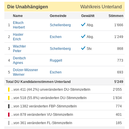
Die Unabhängigen
Wahlkreis Unterland
Name
Gemeinde
Gewählt
Stimmen
Elkuch
1
Schellenberg
Abg.
1’666
Herbert
Hasler
2
Eschen
Abg.
1’249
Erich
Wachter
3
Schellenberg
Stv.
868
Peter
Dentsch
4
Ruggell
773
Agnes
Dolzer-Müssner
5
Eschen
693
Werner
Total DU Kandidatenstimmen Unterland
5’249
...von 411 (44.2%) unveränderten DU-Stimmzetteln
2’055
...von 518 (55.8%) veränderten DU-Stimmzetteln
1’834
...von 1382 veränderten FBP-Stimmzetteln
774
...von 878 veränderten VU-Stimmzetteln
401
...von 361 veränderten FL-Stimmzetteln
185