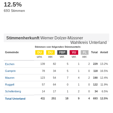
12.5
%
693 Stimmen
Stimmenherkunft
Werner Dolzer-Müssner
Wahlkreis Unterland
Stimmen von folgenden Stimmzetteln
Gemeinde
DU
DU
FBP
VU
FL
Total
Anteil
139
82
5
1
2
229
13.2%
Eschen
Gamprin
78
34
5
1
0
118
16.5%
Mauren
123
54
7
4
2
190
12.4%
Ruggell
57
64
0
1
0
122
11.9%
Schellenberg
14
17
1
2
0
34
6.5%
411
251
18
9
4
693
12.5%
Total Unterland