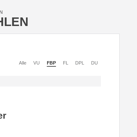
N
HLEN
Alle
VU
FBP
FL
DPL
DU
er