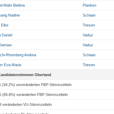
ld-Mähr
Bettina
Planken
sang
Nadine
Schaan
Elke
Triesen
t
Daniel
Vaduz
Damian
Vaduz
chi-Rhomberg
Andrea
Schaan
er
Eva-Maria
Triesen
Kandidatenstimmen Oberland
71 (34.2%) unveränderten FBP-Stimmzetteln
55 (65.8%) veränderten FBP-Stimmzetteln
48 veränderten VU-Stimmzetteln