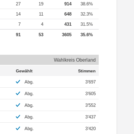
27
19
914
38.6%
14
11
648
32.3%
7
4
431
31.5%
91
53
3605
35.6%
Wahlkreis Oberland
Gewählt
Stimmen
Abg.
3’697
Abg.
3’605
Abg.
3’552
Abg.
3’437
Abg.
3’420