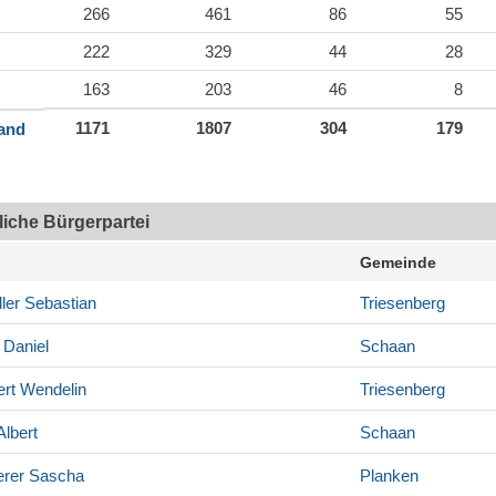
266
461
86
55
222
329
44
28
163
203
46
8
1171
1807
304
179
land
tliche Bürgerpartei
Gemeinde
ler
Sebastian
Triesenberg
Daniel
Schaan
rt
Wendelin
Triesenberg
lbert
Schaan
rer
Sascha
Planken