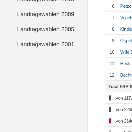
6
Petzo
Landtagswahlen 2009
7
Vogel
Landtagswahlen 2005
8
Kindle
9
Ospel
Landtagswahlen 2001
10
Wille
11
Heuts
12
Becht
Total FBP 
...von 11
...von 22
...von 21