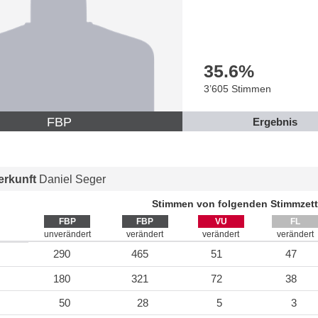
35.6
%
3’605 Stimmen
FBP
Ergebnis
rkunft
Daniel Seger
Stimmen von folgenden Stimmzett
FBP
FBP
VU
FL
unverändert
verändert
verändert
verändert
290
465
51
47
180
321
72
38
50
28
5
3