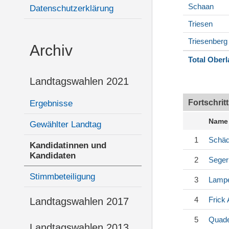
Schaan
Datenschutzerklärung
Triesen
Triesenberg
Archiv
Total Ober
Landtagswahlen 2021
Fortschrit
Ergebnisse
Name
Gewählter Landtag
1
Schäd
Kandidatinnen und
Kandidaten
2
Seger
Stimmbeteiligung
3
Lampe
4
Frick
A
Landtagswahlen 2017
5
Quade
Landtagswahlen 2013