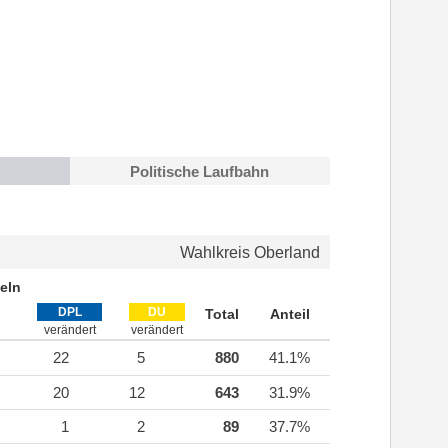
Politische Laufbahn
Wahlkreis Oberland
eln
DPL
DU
Total
Anteil
verändert
verändert
22
5
880
41.1%
20
12
643
31.9%
1
2
89
37.7%