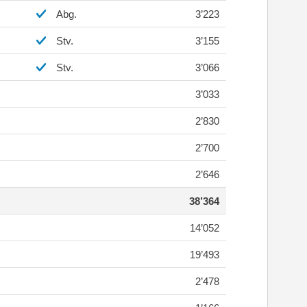
Abg.
3’223
Stv.
3’155
Stv.
3’066
3’033
2’830
2’700
2’646
38’364
14’052
19’493
2’478