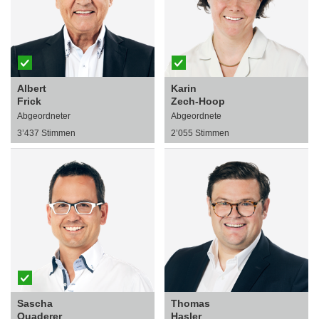
Albert
Karin
Frick
Zech-Hoop
Abgeordneter
Abgeordnete
3’437 Stimmen
2’055 Stimmen
Sascha
Thomas
Quaderer
Hasler