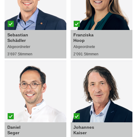
Sebastian
Franziska
Schädler
Hoop
Abgeordneter
Abgeordnete
3’697 Stimmen
2’091 Stimmen
Daniel
Johannes
Seger
Kaiser