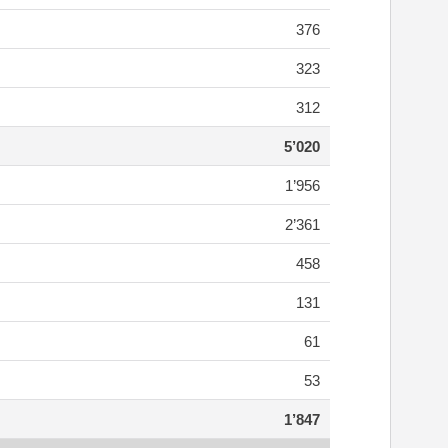
376
323
312
5’020
1’956
2’361
458
131
61
53
1’847