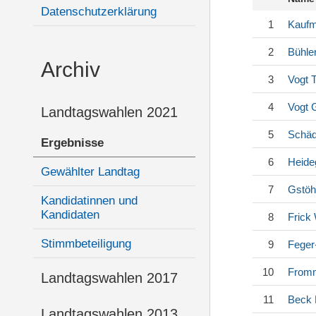
Datenschutzerklärung
1
Kauf
2
Bühle
Archiv
3
Vogt
T
4
Vogt
G
Landtagswahlen 2021
5
Schäd
Ergebnisse
6
Heide
Gewählter Landtag
7
Gstöh
Kandidatinnen und
Kandidaten
8
Frick
Stimmbeteiligung
9
Feger
10
Fromm
Landtagswahlen 2017
11
Beck
Landtagswahlen 2013