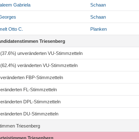
Saleem
Gabriela
Schaan
eorges
Schaan
elt
Otto C.
Planken
andidatenstimmen Triesenberg
4 (37.6%) unveränderten VU-Stimmzetteln
1 (62.4%) veränderten VU-Stimmzetteln
7 veränderten FBP-Stimmzetteln
 veränderten FL-Stimmzetteln
 veränderten DPL-Stimmzetteln
 veränderten DU-Stimmzetteln
timmen Triesenberg
arteistimmen Triesenberg