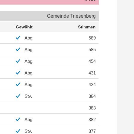
Gemeinde Triesenberg
Gewählt
Stimmen
Abg.
589
Abg.
585
Abg.
454
Abg.
431
Abg.
424
Stv.
384
383
Abg.
382
Stv.
377