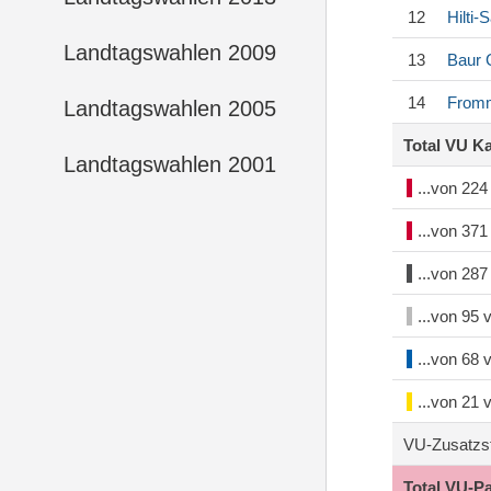
12
Hilti-
Landtagswahlen 2009
13
Baur
G
14
Fromm
Landtagswahlen 2005
Total VU K
Landtagswahlen 2001
...von 22
...von 37
...von 28
...von 95
...von 68
...von 21
VU-Zusatzs
Total VU-P