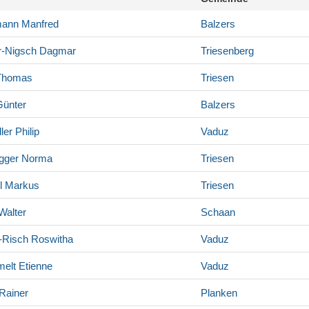
mann
Manfred
Balzers
r-Nigsch
Dagmar
Triesenberg
homas
Triesen
ünter
Balzers
ler
Philip
Vaduz
gger
Norma
Triesen
l
Markus
Triesen
Walter
Schaan
-Risch
Roswitha
Vaduz
elt
Etienne
Vaduz
Rainer
Planken