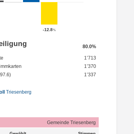
-12.8
%
eiligung
80.0%
te
1’713
immkarten
1’370
(
97.6
)
1’337
oll
Triesenberg
Gemeinde Triesenberg
Gewählt
Stimmen