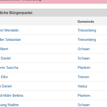
tliche Bürgerpartei
Gemeinde
rt
Wendelin
Triesenberg
ler
Sebastian
Triesenberg
lbert
Schaan
Daniel
Schaan
rer
Sascha
Planken
Elke
Triesen
t
Daniel
Vaduz
ld-Mähr
Bettina
Planken
sang
Nadine
Schaan