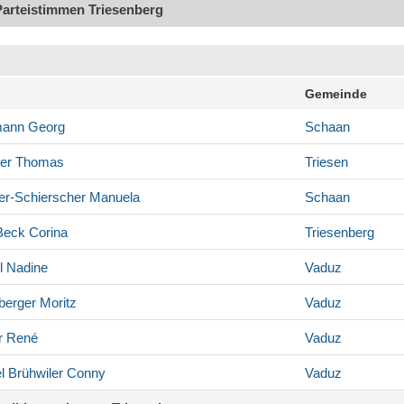
Parteistimmen Triesenberg
Gemeinde
mann
Georg
Schaan
er
Thomas
Triesen
er-Schierscher
Manuela
Schaan
Beck
Corina
Triesenberg
l
Nadine
Vaduz
berger
Moritz
Vaduz
r
René
Vaduz
l Brühwiler
Conny
Vaduz