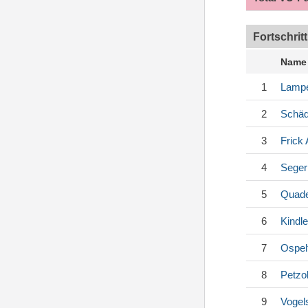
Fortschrit
Name
1
Lampe
2
Schäd
3
Frick
A
4
Seger
5
Quade
6
Kindle
7
Ospel
8
Petzo
9
Vogel