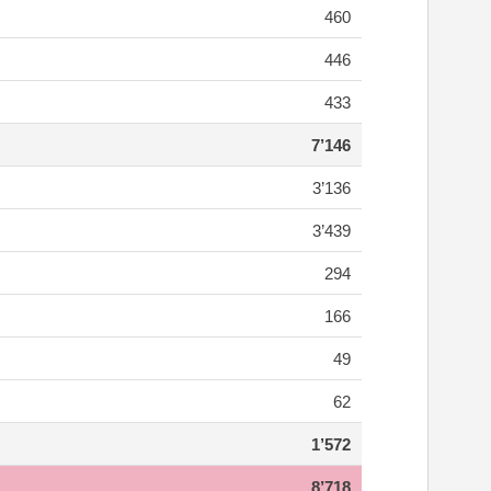
460
446
433
7’146
3’136
3’439
294
166
49
62
1’572
8’718