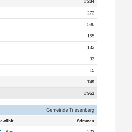
1’204
272
596
155
133
33
15
749
1’953
Gemeinde Triesenberg
ewählt
Stimmen
Abg.
223