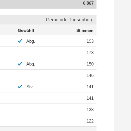
6’867
Gemeinde Triesenberg
Gewählt
Stimmen
Abg.
193
173
Abg.
150
146
Stv.
141
141
138
122