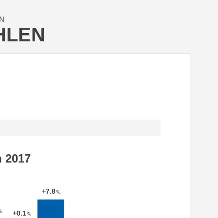
N
HLEN
h 2017
+7.8
%
%
+0.1
%