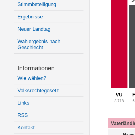
3
Stimmbeteiligung
Ergebnisse
Neuer Landtag
Wahlergebnis nach
Geschlecht
Informationen
Wie wählen?
Volksrechtegesetz
VU
8’718
6
Links
RSS
Vaterländ
Kontakt
Name