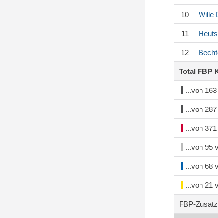
10
Wille
11
Heuts
12
Becht
Total FBP 
...von 16
...von 28
...von 37
...von 95
...von 68
...von 21
FBP-Zusatz