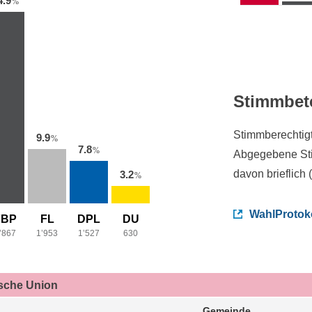
4.9
%
Stimmbet
Stimmberechtig
9.9
%
7.8
%
Abgegebene St
davon brieflich 
3.2
%
WahlProtok
FBP
FL
DPL
DU
’867
1’953
1’527
630
ische Union
Gemeinde