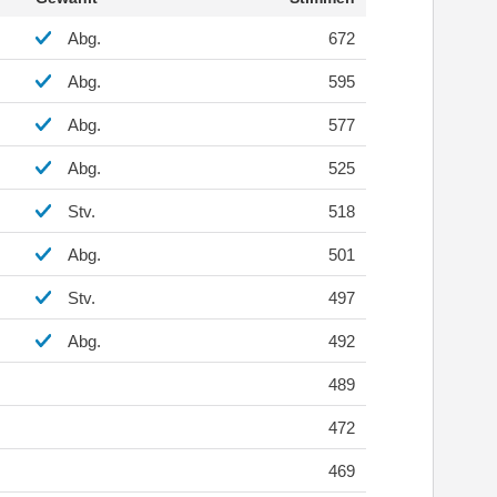
Abg.
672
Abg.
595
Abg.
577
Abg.
525
Stv.
518
Abg.
501
Stv.
497
Abg.
492
489
472
469