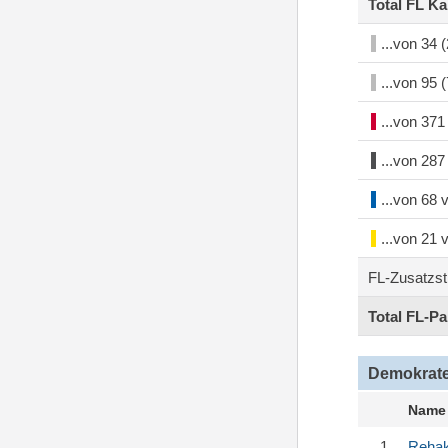
Total FL K
...von 34
...von 95
...von 37
...von 28
...von 68
...von 21
FL-Zusatzs
Total FL-P
Demokrate
Name
1
Reha