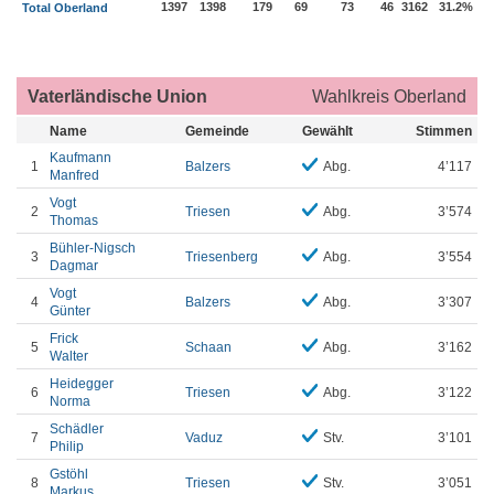
1397
1398
179
69
73
46
3162
31.2%
Total Oberland
Vaterländische Union
Wahlkreis Oberland
Name
Gemeinde
Gewählt
Stimmen
Kaufmann
1
Balzers
Abg.
4’117
Manfred
Vogt
2
Triesen
Abg.
3’574
Thomas
Bühler-Nigsch
3
Triesenberg
Abg.
3’554
Dagmar
Vogt
4
Balzers
Abg.
3’307
Günter
Frick
5
Schaan
Abg.
3’162
Walter
Heidegger
6
Triesen
Abg.
3’122
Norma
Schädler
7
Vaduz
Stv.
3’101
Philip
Gstöhl
8
Triesen
Stv.
3’051
Markus