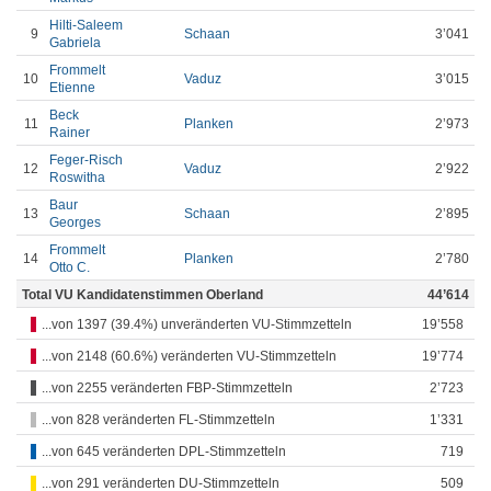
Hilti-Saleem
9
Schaan
3’041
Gabriela
Frommelt
10
Vaduz
3’015
Etienne
Beck
11
Planken
2’973
Rainer
Feger-Risch
12
Vaduz
2’922
Roswitha
Baur
13
Schaan
2’895
Georges
Frommelt
14
Planken
2’780
Otto C.
Total VU Kandidatenstimmen Oberland
44’614
...von 1397 (39.4%) unveränderten VU-Stimmzetteln
19’558
...von 2148 (60.6%) veränderten VU-Stimmzetteln
19’774
...von 2255 veränderten FBP-Stimmzetteln
2’723
...von 828 veränderten FL-Stimmzetteln
1’331
...von 645 veränderten DPL-Stimmzetteln
719
...von 291 veränderten DU-Stimmzetteln
509