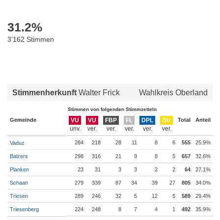
31.2
%
3’162 Stimmen
Stimmenherkunft
Walter Frick
Wahlkreis Oberland
Stimmen von folgenden Stimmzetteln
Gemeinde
VU
VU
FBP
FL
DPL
DU
Total
Anteil
284
218
28
11
8
6
555
25.9%
Vaduz
Balzers
298
316
21
9
8
5
657
32.6%
Planken
23
31
3
3
2
2
64
27.1%
Schaan
279
339
87
34
39
27
805
34.0%
Triesen
289
246
32
5
12
5
589
29.4%
Triesenberg
224
248
8
7
4
1
492
35.9%