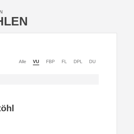
N
HLEN
Alle
VU
FBP
FL
DPL
DU
öhl