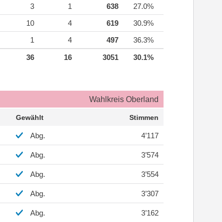
3
1
638
27.0%
10
4
619
30.9%
1
4
497
36.3%
36
16
3051
30.1%
Wahlkreis Oberland
Gewählt
Stimmen
Abg.
4’117
Abg.
3’574
Abg.
3’554
Abg.
3’307
Abg.
3’162