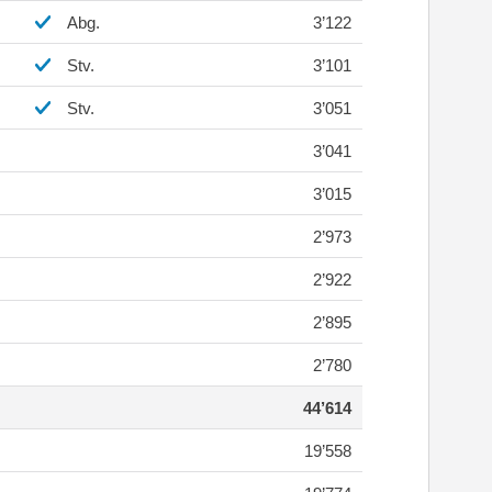
Abg.
3’122
Stv.
3’101
Stv.
3’051
3’041
3’015
2’973
2’922
2’895
2’780
44’614
19’558