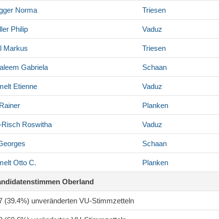
gger
Norma
Triesen
ler
Philip
Vaduz
l
Markus
Triesen
Saleem
Gabriela
Schaan
elt
Etienne
Vaduz
Rainer
Planken
-Risch
Roswitha
Vaduz
eorges
Schaan
elt
Otto C.
Planken
andidatenstimmen Oberland
97 (39.4%) unveränderten VU-Stimmzetteln