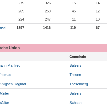
279
326
15
14
289
259
45
12
224
247
11
10
1397
1416
119
67
land
ische Union
Gemeinde
mann
Manfred
Balzers
homas
Triesen
r-Nigsch
Dagmar
Triesenberg
ünter
Balzers
Walter
Schaan