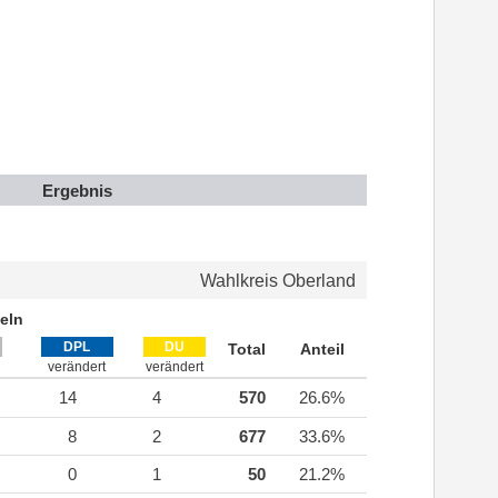
Ergebnis
Wahlkreis Oberland
eln
DPL
DU
Total
Anteil
verändert
verändert
14
4
570
26.6%
8
2
677
33.6%
0
1
50
21.2%