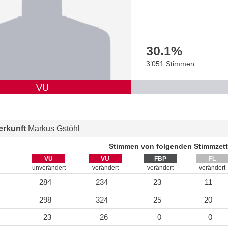
30.1
%
3’051 Stimmen
VU
rkunft
Markus Gstöhl
Stimmen von folgenden Stimmzett
VU
VU
FBP
FL
unverändert
verändert
verändert
verändert
284
234
23
11
298
324
25
20
23
26
0
0