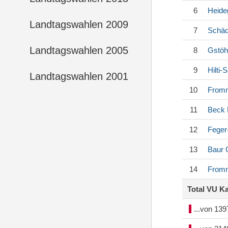
6
Heide
Landtagswahlen 2009
7
Schäd
Landtagswahlen 2005
8
Gstöh
9
Hilti-
Landtagswahlen 2001
10
Fromm
11
Beck
12
Feger
13
Baur
G
14
Fromm
Total VU K
...von 13