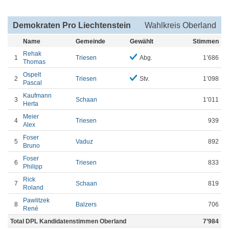
Demokraten Pro Liechtenstein
Wahlkreis Oberland
Name
Gemeinde
Gewählt
Stimmen
Rehak
1
Triesen
Abg.
1’686
Thomas
Ospelt
2
Triesen
Stv.
1’098
Pascal
Kaufmann
3
Schaan
1’011
Herta
Meier
4
Triesen
939
Alex
Foser
5
Vaduz
892
Bruno
Foser
6
Triesen
833
Philipp
Rick
7
Schaan
819
Roland
Pawlitzek
8
Balzers
706
René
Total DPL Kandidatenstimmen Oberland
7’984