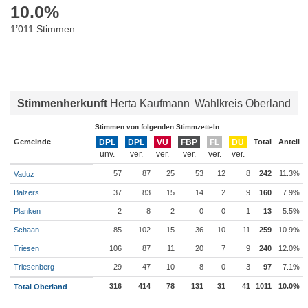
10.0
%
1’011 Stimmen
Stimmenherkunft
Herta Kaufmann
Wahlkreis Oberland
Stimmen von folgenden Stimmzetteln
Gemeinde
DPL
DPL
VU
FBP
FL
DU
Total
Anteil
57
87
25
53
12
8
242
11.3%
Vaduz
Balzers
37
83
15
14
2
9
160
7.9%
Planken
2
8
2
0
0
1
13
5.5%
Schaan
85
102
15
36
10
11
259
10.9%
Triesen
106
87
11
20
7
9
240
12.0%
Triesenberg
29
47
10
8
0
3
97
7.1%
316
414
78
131
31
41
1011
10.0%
Total Oberland