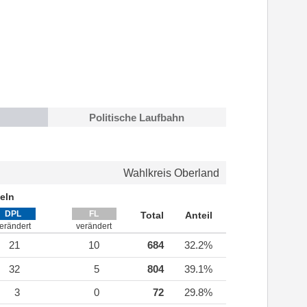
Politische Laufbahn
Wahlkreis Oberland
eln
DPL
FL
Total
Anteil
erändert
verändert
21
10
684
32.2%
32
5
804
39.1%
3
0
72
29.8%