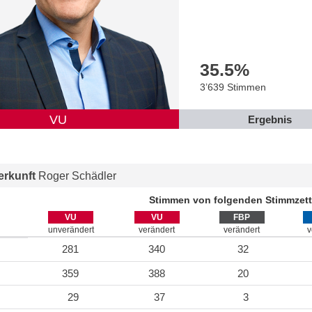
35.5
%
3’639 Stimmen
VU
Ergebnis
rkunft
Roger Schädler
Stimmen von folgenden Stimmzett
VU
VU
FBP
unverändert
verändert
verändert
v
281
340
32
359
388
20
29
37
3