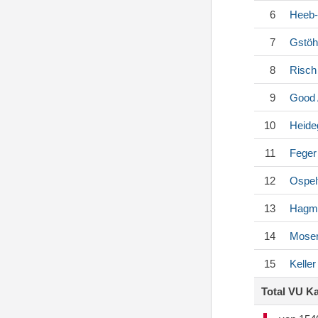
6
Heeb-
7
Gstöh
8
Risch
9
Good
10
Heide
11
Feger
12
Ospel
13
Hagm
14
Mose
15
Keller
Total VU K