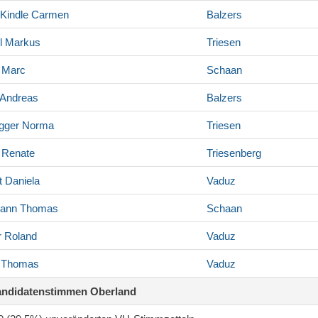
Kindle
Carmen
Balzers
l
Markus
Triesen
Marc
Schaan
Andreas
Balzers
gger
Norma
Triesen
Renate
Triesenberg
t
Daniela
Vaduz
ann
Thomas
Schaan
r
Roland
Vaduz
Thomas
Vaduz
andidatenstimmen Oberland