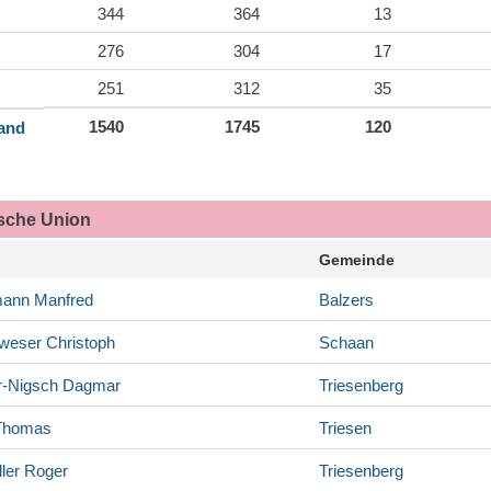
344
364
13
276
304
17
251
312
35
1540
1745
120
land
ische Union
Gemeinde
mann
Manfred
Balzers
weser
Christoph
Schaan
r-Nigsch
Dagmar
Triesenberg
homas
Triesen
ler
Roger
Triesenberg