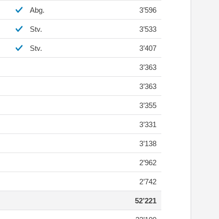
Abg.
3’596
Stv.
3’533
Stv.
3’407
3’363
3’363
3’355
3’331
3’138
2’962
2’742
52’221