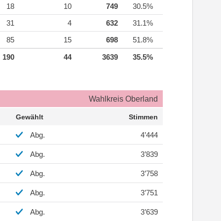
18
10
749
30.5%
31
4
632
31.1%
85
15
698
51.8%
190
44
3639
35.5%
Wahlkreis Oberland
Gewählt
Stimmen
Abg.
4’444
Abg.
3’839
Abg.
3’758
Abg.
3’751
Abg.
3’639