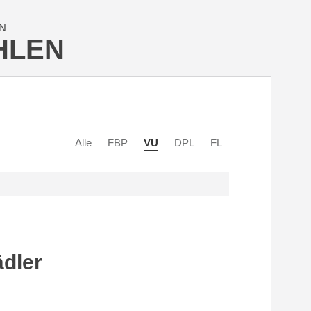
N
HLEN
Alle
FBP
VU
DPL
FL
dler