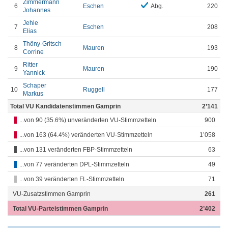
Zimmermann
6
Eschen
Abg.
220
Johannes
Jehle
7
Eschen
208
Elias
Thöny-Gritsch
8
Mauren
193
Corrine
Ritter
9
Mauren
190
Yannick
Schaper
10
Ruggell
177
Markus
Total VU Kandidatenstimmen Gamprin
2’141
...von 90 (35.6%) unveränderten VU-Stimmzetteln
900
...von 163 (64.4%) veränderten VU-Stimmzetteln
1’058
...von 131 veränderten FBP-Stimmzetteln
63
...von 77 veränderten DPL-Stimmzetteln
49
...von 39 veränderten FL-Stimmzetteln
71
VU-Zusatzstimmen Gamprin
261
Total VU-Parteistimmen Gamprin
2’402