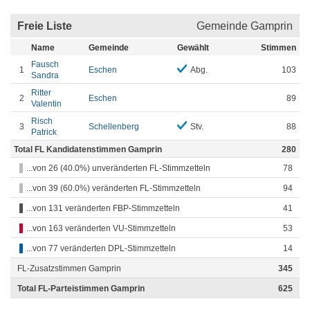
Freie Liste
Gemeinde Gamprin
Name
Gemeinde
Gewählt
Stimmen
Fausch
1
Eschen
Abg.
103
Sandra
Ritter
2
Eschen
89
Valentin
Risch
3
Schellenberg
Stv.
88
Patrick
Total FL Kandidatenstimmen Gamprin
280
...von 26 (40.0%) unveränderten FL-Stimmzetteln
78
...von 39 (60.0%) veränderten FL-Stimmzetteln
94
...von 131 veränderten FBP-Stimmzetteln
41
...von 163 veränderten VU-Stimmzetteln
53
...von 77 veränderten DPL-Stimmzetteln
14
FL-Zusatzstimmen Gamprin
345
Total FL-Parteistimmen Gamprin
625