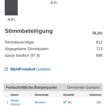
-0.2
%
-6.5
%
Stimmbeteiligung
78.2%
Stimmberechtigte
912
Abgegebene Stimmkarten
713
davon brieflich (
97.9
)
698
WahlProtokoll
Gamprin
Fortschrittliche Bürgerpartei
Gemeinde Gamprin
Name
Gemeinde
Gewählt
Stimmen
Hasler
1
Bendern
Stv.
263
Helmut