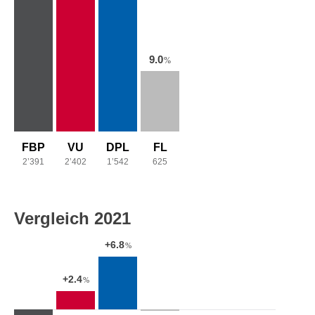
9.0
%
FBP
VU
DPL
FL
2’391
2’402
1’542
625
Vergleich 2021
+6.8
%
+2.4
%