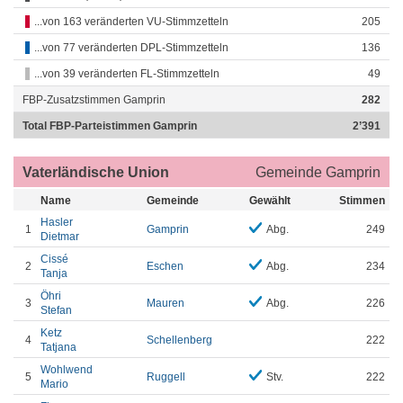
...von 163 veränderten VU-Stimmzetteln
205
...von 77 veränderten DPL-Stimmzetteln
136
...von 39 veränderten FL-Stimmzetteln
49
FBP-Zusatzstimmen Gamprin
282
Total FBP-Parteistimmen Gamprin
2’391
Vaterländische Union
Gemeinde Gamprin
Name
Gemeinde
Gewählt
Stimmen
Hasler
1
Gamprin
Abg.
249
Dietmar
Cissé
2
Eschen
Abg.
234
Tanja
Öhri
3
Mauren
Abg.
226
Stefan
Ketz
4
Schellenberg
222
Tatjana
Wohlwend
5
Ruggell
Stv.
222
Mario