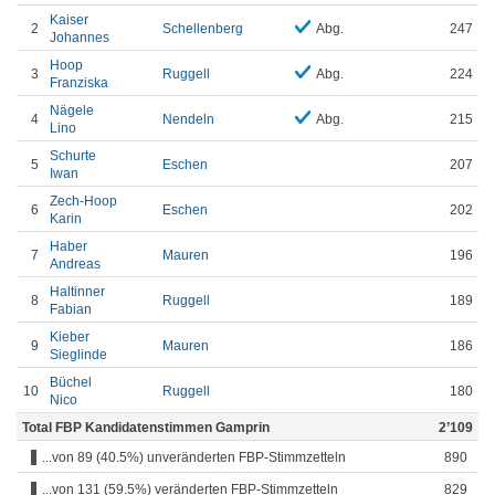
Kaiser
2
Schellenberg
Abg.
247
Johannes
Hoop
3
Ruggell
Abg.
224
Franziska
Nägele
4
Nendeln
Abg.
215
Lino
Schurte
5
Eschen
207
Iwan
Zech-Hoop
6
Eschen
202
Karin
Haber
7
Mauren
196
Andreas
Haltinner
8
Ruggell
189
Fabian
Kieber
9
Mauren
186
Sieglinde
Büchel
10
Ruggell
180
Nico
Total FBP Kandidatenstimmen Gamprin
2’109
...von 89 (40.5%) unveränderten FBP-Stimmzetteln
890
...von 131 (59.5%) veränderten FBP-Stimmzetteln
829