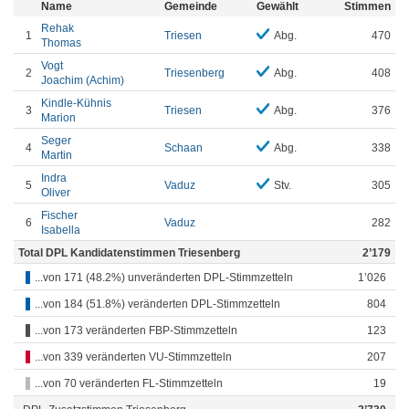
Name
Gemeinde
Gewählt
Stimmen
Rehak
1
Triesen
Abg.
470
Thomas
Vogt
2
Triesenberg
Abg.
408
Joachim (Achim)
Kindle-Kühnis
3
Triesen
Abg.
376
Marion
Seger
4
Schaan
Abg.
338
Martin
Indra
5
Vaduz
Stv.
305
Oliver
Fischer
6
Vaduz
282
Isabella
Total DPL Kandidatenstimmen Triesenberg
2’179
...von 171 (48.2%) unveränderten DPL-Stimmzetteln
1’026
...von 184 (51.8%) veränderten DPL-Stimmzetteln
804
...von 173 veränderten FBP-Stimmzetteln
123
...von 339 veränderten VU-Stimmzetteln
207
...von 70 veränderten FL-Stimmzetteln
19