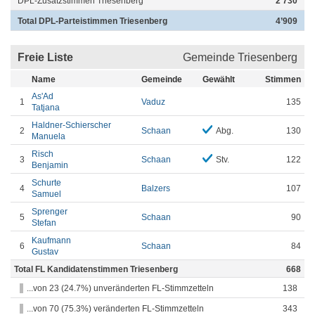
DPL-Zusatzstimmen Triesenberg
2’730
Total DPL-Parteistimmen Triesenberg
4’909
Freie Liste
Gemeinde Triesenberg
Name
Gemeinde
Gewählt
Stimmen
As'Ad
1
Vaduz
135
Tatjana
Haldner-Schierscher
2
Schaan
Abg.
130
Manuela
Risch
3
Schaan
Stv.
122
Benjamin
Schurte
4
Balzers
107
Samuel
Sprenger
5
Schaan
90
Stefan
Kaufmann
6
Schaan
84
Gustav
Total FL Kandidatenstimmen Triesenberg
668
...von 23 (24.7%) unveränderten FL-Stimmzetteln
138
...von 70 (75.3%) veränderten FL-Stimmzetteln
343