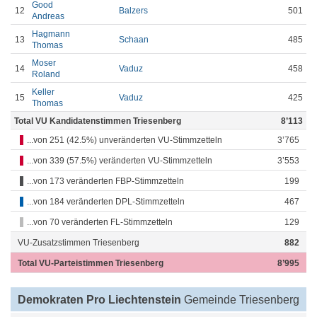
Good
12
Balzers
501
Andreas
Hagmann
13
Schaan
485
Thomas
Moser
14
Vaduz
458
Roland
Keller
15
Vaduz
425
Thomas
Total VU Kandidatenstimmen Triesenberg
8’113
...von 251 (42.5%) unveränderten VU-Stimmzetteln
3’765
...von 339 (57.5%) veränderten VU-Stimmzetteln
3’553
...von 173 veränderten FBP-Stimmzetteln
199
...von 184 veränderten DPL-Stimmzetteln
467
...von 70 veränderten FL-Stimmzetteln
129
VU-Zusatzstimmen Triesenberg
882
Total VU-Parteistimmen Triesenberg
8’995
Demokraten Pro Liechtenstein
Gemeinde Triesenberg