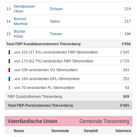
Gerstgrasser
13
Schaan
219
Oliver
Bischof
14
Vaduz
217
Manfred
Büchel
15
Triesen
196
Kilian
Total FBP Kandidatenstimmen Triesenberg
3’956
...von 103 (37.3%) unveränderten FBP-Stimmzetteln
1’545
...von 173 (62.7%) veränderten FBP-Stimmzetteln
1’725
...von 339 veränderten VU-Stimmzetteln
341
...von 184 veränderten DPL-Stimmzetteln
252
...von 70 veränderten FL-Stimmzetteln
93
FBP-Zusatzstimmen Triesenberg
509
Total FBP-Parteistimmen Triesenberg
4’465
Vaterländische Union
Gemeinde Triesenberg
Name
Gemeinde
Gewählt
Stimmen