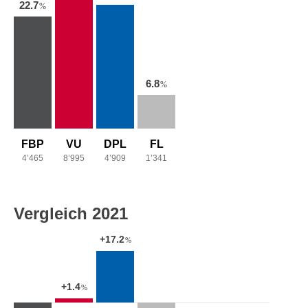
22.7
%
6.8
%
FBP
VU
DPL
FL
4’465
8’995
4’909
1’341
Vergleich 2021
+17.2
%
+1.4
%