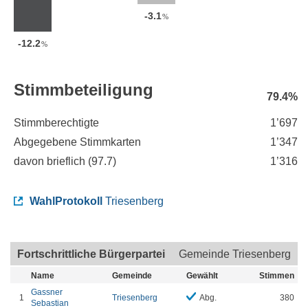
-3.1
%
-12.2
%
Stimmbeteiligung
79.4%
Stimmberechtigte
1’697
Abgegebene Stimmkarten
1’347
davon brieflich (
97.7
)
1’316
WahlProtokoll
Triesenberg
Fortschrittliche Bürgerpartei
Gemeinde Triesenberg
Name
Gemeinde
Gewählt
Stimmen
Gassner
1
Triesenberg
Abg.
380
Sebastian