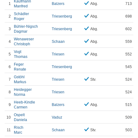
Kaufmann
1
Balzers
Abg.
713
Manfred
Schädler
2
Triesenberg
Abg.
698
Roger
Bühler-Nigsch
3
Triesenberg
Abg.
602
Dagmar
Wenaweser
4
Schaan
Abg.
559
Christoph
Vogt
5
Triesen
Abg.
552
Thomas
Feger
6
Triesenberg
545
Renate
Gstöhl
7
Triesen
Stv.
524
Markus
Heidegger
8
Triesen
524
Norma
Heeb-Kindle
9
Balzers
Abg.
515
Carmen
Ospelt
10
Vaduz
509
Daniela
Risch
11
Schaan
Stv.
503
Marc