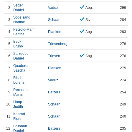
Seger
2
Vaduz
Abg.
296
Daniel
Vogelsang
3
Schaan
Stv.
284
Nadine
Petzold-Mähr
4
Planken
Abg.
283
Bettina
Beck
5
Triesenberg
278
Bruno
Salzgeber
6
Triesen
Abg.
276
Daniel
Quaderer
7
Planken
275
Sascha
Risch
8
Vaduz
274
Lorenz
Rechsteiner
9
Balzers
254
Martin
Hoop
10
Schaan
249
Judith
Konrad
11
Schaan
240
Florin
Brunhart
12
Balzers
235
Daniel