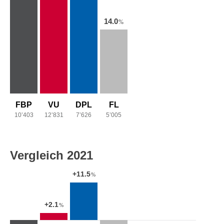
14.0
%
FBP
VU
DPL
FL
10’403
12’831
7’626
5’005
Vergleich 2021
+11.5
%
+2.1
%