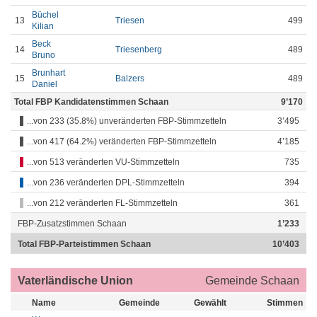
Büchel
13
Triesen
499
Kilian
Beck
14
Triesenberg
489
Bruno
Brunhart
15
Balzers
489
Daniel
Total FBP Kandidatenstimmen Schaan
9’170
...von 233 (35.8%) unveränderten FBP-Stimmzetteln
3’495
...von 417 (64.2%) veränderten FBP-Stimmzetteln
4’185
...von 513 veränderten VU-Stimmzetteln
735
...von 236 veränderten DPL-Stimmzetteln
394
...von 212 veränderten FL-Stimmzetteln
361
FBP-Zusatzstimmen Schaan
1’233
Total FBP-Parteistimmen Schaan
10’403
Vaterländische Union
Gemeinde Schaan
Name
Gemeinde
Gewählt
Stimmen