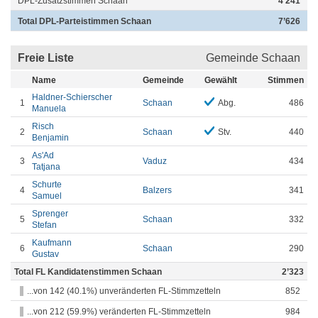
DPL-Zusatzstimmen Schaan
4’241
Total DPL-Parteistimmen Schaan
7’626
Freie Liste
Gemeinde Schaan
Name
Gemeinde
Gewählt
Stimmen
Haldner-Schierscher
1
Schaan
Abg.
486
Manuela
Risch
2
Schaan
Stv.
440
Benjamin
As'Ad
3
Vaduz
434
Tatjana
Schurte
4
Balzers
341
Samuel
Sprenger
5
Schaan
332
Stefan
Kaufmann
6
Schaan
290
Gustav
Total FL Kandidatenstimmen Schaan
2’323
...von 142 (40.1%) unveränderten FL-Stimmzetteln
852
...von 212 (59.9%) veränderten FL-Stimmzetteln
984