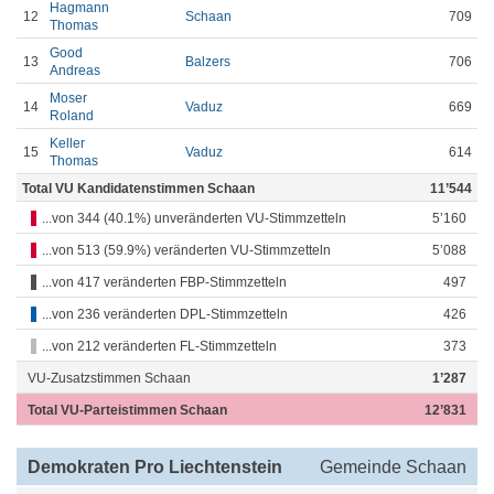
Hagmann
12
Schaan
709
Thomas
Good
13
Balzers
706
Andreas
Moser
14
Vaduz
669
Roland
Keller
15
Vaduz
614
Thomas
Total VU Kandidatenstimmen Schaan
11’544
...von 344 (40.1%) unveränderten VU-Stimmzetteln
5’160
...von 513 (59.9%) veränderten VU-Stimmzetteln
5’088
...von 417 veränderten FBP-Stimmzetteln
497
...von 236 veränderten DPL-Stimmzetteln
426
...von 212 veränderten FL-Stimmzetteln
373
VU-Zusatzstimmen Schaan
1’287
Total VU-Parteistimmen Schaan
12’831
Demokraten Pro Liechtenstein
Gemeinde Schaan