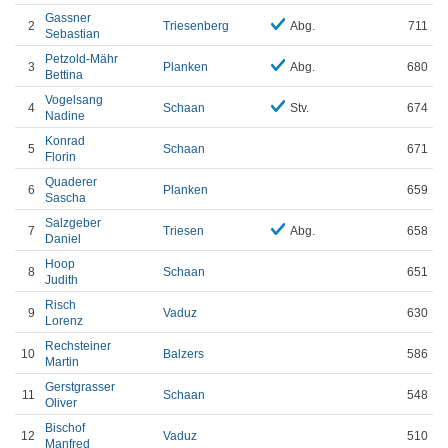
Gassner
2
Triesenberg
Abg.
711
Sebastian
Petzold-Mähr
3
Planken
Abg.
680
Bettina
Vogelsang
4
Schaan
Stv.
674
Nadine
Konrad
5
Schaan
671
Florin
Quaderer
6
Planken
659
Sascha
Salzgeber
7
Triesen
Abg.
658
Daniel
Hoop
8
Schaan
651
Judith
Risch
9
Vaduz
630
Lorenz
Rechsteiner
10
Balzers
586
Martin
Gerstgrasser
11
Schaan
548
Oliver
Bischof
12
Vaduz
510
Manfred