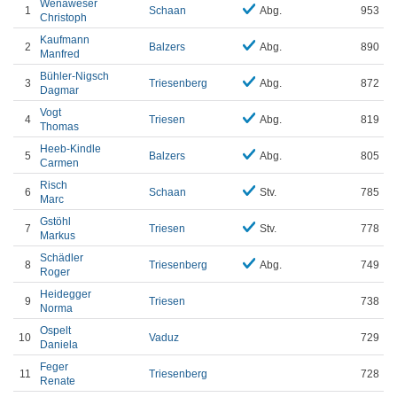
Wenaweser
1
Schaan
Abg.
953
Christoph
Kaufmann
2
Balzers
Abg.
890
Manfred
Bühler-Nigsch
3
Triesenberg
Abg.
872
Dagmar
Vogt
4
Triesen
Abg.
819
Thomas
Heeb-Kindle
5
Balzers
Abg.
805
Carmen
Risch
6
Schaan
Stv.
785
Marc
Gstöhl
7
Triesen
Stv.
778
Markus
Schädler
8
Triesenberg
Abg.
749
Roger
Heidegger
9
Triesen
738
Norma
Ospelt
10
Vaduz
729
Daniela
Feger
11
Triesenberg
728
Renate