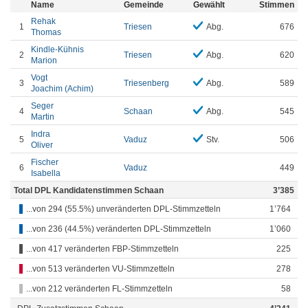
Name
Gemeinde
Gewählt
Stimmen
Rehak
1
Triesen
Abg.
676
Thomas
Kindle-Kühnis
2
Triesen
Abg.
620
Marion
Vogt
3
Triesenberg
Abg.
589
Joachim (Achim)
Seger
4
Schaan
Abg.
545
Martin
Indra
5
Vaduz
Stv.
506
Oliver
Fischer
6
Vaduz
449
Isabella
Total DPL Kandidatenstimmen Schaan
3’385
...von 294 (55.5%) unveränderten DPL-Stimmzetteln
1’764
...von 236 (44.5%) veränderten DPL-Stimmzetteln
1’060
...von 417 veränderten FBP-Stimmzetteln
225
...von 513 veränderten VU-Stimmzetteln
278
...von 212 veränderten FL-Stimmzetteln
58