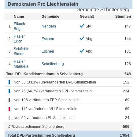
Demokraten Pro Liechtenstein
Gemeinde Schellenberg
Name
Gemeinde
Gewählt
Stimmen
Elkuch
1
Nendeln
Stv.
147
Brigit
Hasler
2
Eschen
Abg.
144
Erich
Schächle
3
Eschen
Abg.
131
Simon
Hasler
4
Schellenberg
126
Manuela
Total DPL Kandidatenstimmen Schellenberg
548
...von 38 (33.3%) unveränderten DPL-Stimmzetteln
152
...von 76 (66.7%) veränderten DPL-Stimmzetteln
234
...von 106 veränderten FBP-Stimmzetteln
69
...von 112 veränderten VU-Stimmzetteln
69
...von 50 veränderten FL-Stimmzetteln
24
DPL-Zusatzstimmen Schellenberg
506
Total DPL-Parteistimmen Schellenberg
1’054