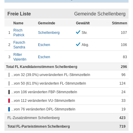
Freie Liste
Gemeinde Schellenberg
Name
Gemeinde
Gewählt
Stimmen
Risch
1
Schellenberg
Stv.
107
Patrick
Fausch
2
Eschen
Abg.
106
Sandra
Ritter
3
Eschen
83
Valentin
Total FL Kandidatenstimmen Schellenberg
296
...von 32 (39.0%) unveränderten FL-Stimmzetteln
96
...von 50 (61.0%) veränderten FL-Stimmzetteln
124
...von 106 veränderten FBP-Stimmzetteln
24
...von 112 veränderten VU-Stimmzetteln
33
...von 76 veränderten DPL-Stimmzetteln
19
FL-Zusatzstimmen Schellenberg
423
Total FL-Parteistimmen Schellenberg
719