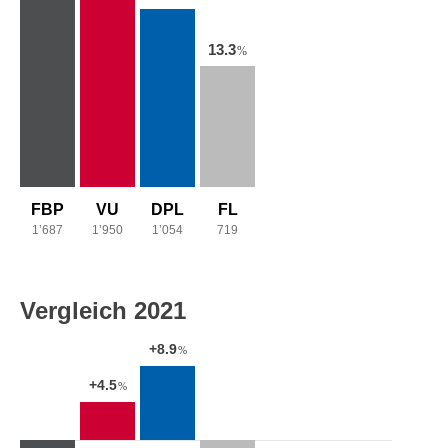
13.3
%
FBP
VU
DPL
FL
1’687
1’950
1’054
719
Vergleich 2021
+8.9
%
+4.5
%