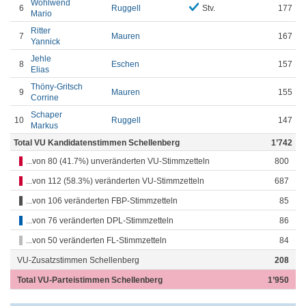
Wohlwend
6
Ruggell
Stv.
177
Mario
Ritter
7
Mauren
167
Yannick
Jehle
8
Eschen
157
Elias
Thöny-Gritsch
9
Mauren
155
Corrine
Schaper
10
Ruggell
147
Markus
Total VU Kandidatenstimmen Schellenberg
1’742
...von 80 (41.7%) unveränderten VU-Stimmzetteln
800
...von 112 (58.3%) veränderten VU-Stimmzetteln
687
...von 106 veränderten FBP-Stimmzetteln
85
...von 76 veränderten DPL-Stimmzetteln
86
...von 50 veränderten FL-Stimmzetteln
84
VU-Zusatzstimmen Schellenberg
208
Total VU-Parteistimmen Schellenberg
1’950