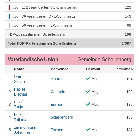
...von 112 veränderten VU-Stimmzetteln
123
...von 76 veränderten DPL-Stimmzetteln
143
...von 50 veränderten FL-Stimmzetteln
69
FBP-Zusatzstimmen Schellenberg
196
Total FBP-Parteistimmen Schellenberg
1’687
Vaterländische Union
Gemeinde Schellenberg
Name
Gemeinde
Gewählt
Stimmen
Öhri
1
Mauren
Abg.
194
Stefan
Hasler
2
Gamprin
Abg.
193
Dietmar
Cissé
3
Eschen
Abg.
185
Tanja
Ketz
4
Schellenberg
185
Tatjana
Zimmermann
5
Eschen
Abg.
182
Johannes