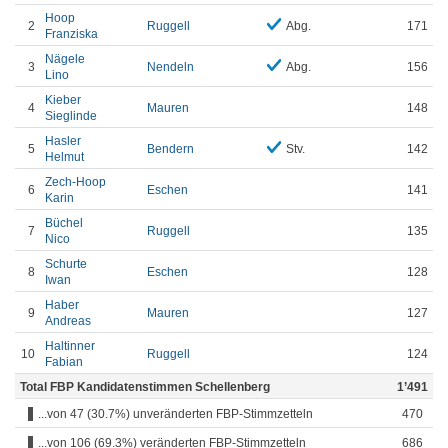
Hoop
2
Ruggell
Abg.
171
Franziska
Nägele
3
Nendeln
Abg.
156
Lino
Kieber
4
Mauren
148
Sieglinde
Hasler
5
Bendern
Stv.
142
Helmut
Zech-Hoop
6
Eschen
141
Karin
Büchel
7
Ruggell
135
Nico
Schurte
8
Eschen
128
Iwan
Haber
9
Mauren
127
Andreas
Haltinner
10
Ruggell
124
Fabian
Total FBP Kandidatenstimmen Schellenberg
1’491
...von 47 (30.7%) unveränderten FBP-Stimmzetteln
470
...von 106 (69.3%) veränderten FBP-Stimmzetteln
686