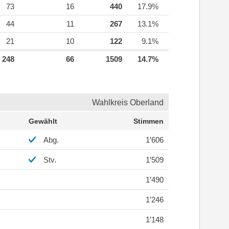
73
16
440
17.9%
44
11
267
13.1%
21
10
122
9.1%
248
66
1509
14.7%
Wahlkreis Oberland
Gewählt
Stimmen
Abg.
1’606
Stv.
1’509
1’490
1’246
1’148