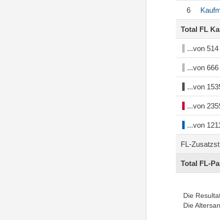
6
Kauf
Total FL K
...von 51
...von 66
...von 15
...von 23
...von 12
FL-Zusatzs
Total FL-P
Die Resulta
Die Altersa