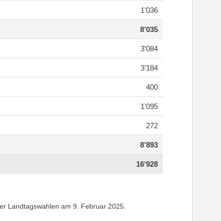
1’036
8’035
3’084
3’184
400
1’095
272
8’893
16’928
 der Landtagswahlen am 9. Februar 2025.