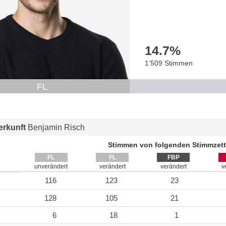
14.7
%
1’509 Stimmen
FL
rkunft
Benjamin Risch
Stimmen von folgenden Stimmzett
FL
FL
FBP
unverändert
verändert
verändert
v
116
123
23
128
105
21
6
18
1