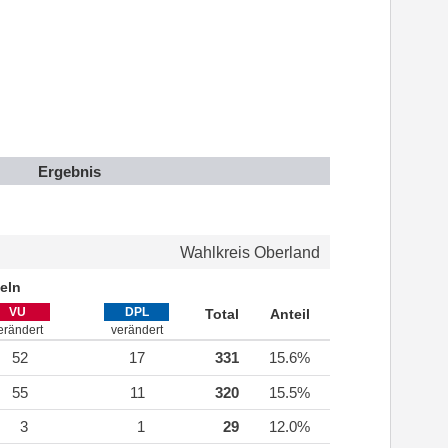
Ergebnis
Wahlkreis Oberland
eln
VU
DPL
Total
Anteil
erändert
verändert
52
17
331
15.6%
55
11
320
15.5%
3
1
29
12.0%