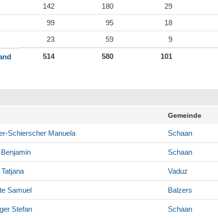
142
180
29
99
95
18
23
59
9
514
580
101
land
Gemeinde
er-Schierscher
Manuela
Schaan
Benjamin
Schaan
Tatjana
Vaduz
te
Samuel
Balzers
ger
Stefan
Schaan