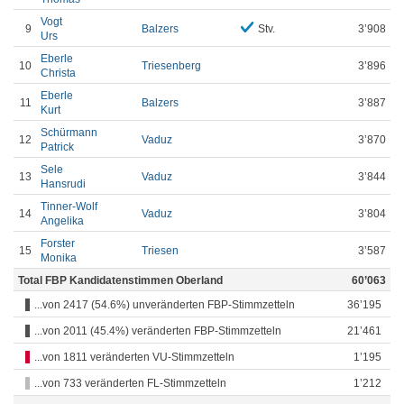
Vogt
9
Balzers
Stv.
3’908
Urs
Eberle
10
Triesenberg
3’896
Christa
Eberle
11
Balzers
3’887
Kurt
Schürmann
12
Vaduz
3’870
Patrick
Sele
13
Vaduz
3’844
Hansrudi
Tinner-Wolf
14
Vaduz
3’804
Angelika
Forster
15
Triesen
3’587
Monika
Total FBP Kandidatenstimmen Oberland
60’063
...von 2417 (54.6%) unveränderten FBP-Stimmzetteln
36’195
...von 2011 (45.4%) veränderten FBP-Stimmzetteln
21’461
...von 1811 veränderten VU-Stimmzetteln
1’195
...von 733 veränderten FL-Stimmzetteln
1’212