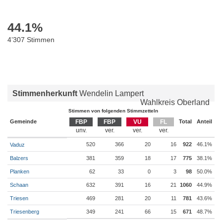
44.1
%
4’307 Stimmen
Stimmenherkunft
Wendelin Lampert
Wahlkreis Oberland
Stimmen von folgenden Stimmzetteln
Gemeinde
FBP
FBP
VU
FL
Total
Anteil
520
366
20
16
922
46.1%
Vaduz
Balzers
381
359
18
17
775
38.1%
Planken
62
33
0
3
98
50.0%
Schaan
632
391
16
21
1060
44.9%
Triesen
469
281
20
11
781
43.6%
Triesenberg
349
241
66
15
671
48.7%