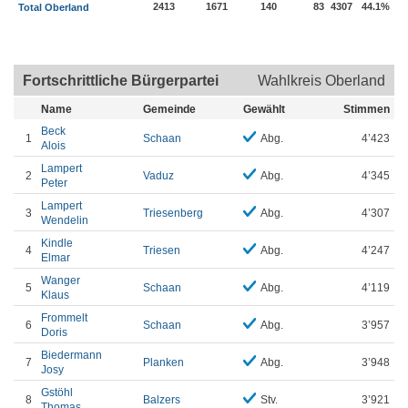
2413
1671
140
83
4307
44.1%
Total Oberland
Fortschrittliche Bürgerpartei
Wahlkreis Oberland
Name
Gemeinde
Gewählt
Stimmen
Beck
1
Schaan
Abg.
4’423
Alois
Lampert
2
Vaduz
Abg.
4’345
Peter
Lampert
3
Triesenberg
Abg.
4’307
Wendelin
Kindle
4
Triesen
Abg.
4’247
Elmar
Wanger
5
Schaan
Abg.
4’119
Klaus
Frommelt
6
Schaan
Abg.
3’957
Doris
Biedermann
7
Planken
Abg.
3’948
Josy
Gstöhl
8
Balzers
Stv.
3’921
Thomas