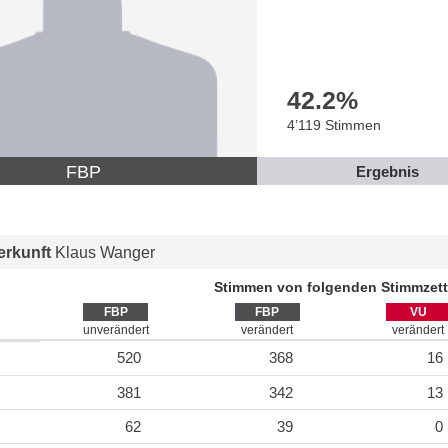
42.2
%
4’119 Stimmen
FBP
Ergebnis
rkunft
Klaus Wanger
Stimmen von folgenden Stimmzett
FBP
FBP
VU
unverändert
verändert
verändert
520
368
16
381
342
13
62
39
0