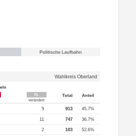
Politische Laufbahn
Wahlkreis Oberland
eln
FL
Total
Anteil
verändert
9
913
45.7%
11
747
36.7%
2
103
52.6%