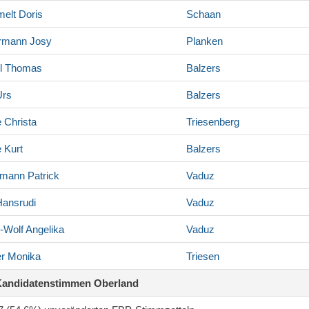
elt
Doris
Schaan
rmann
Josy
Planken
l
Thomas
Balzers
rs
Balzers
e
Christa
Triesenberg
e
Kurt
Balzers
rmann
Patrick
Vaduz
ansrudi
Vaduz
r-Wolf
Angelika
Vaduz
er
Monika
Triesen
Kandidatenstimmen Oberland