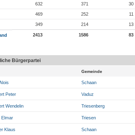
632
371
30
469
252
11
349
214
13
2413
1586
83
land
tliche Bürgerpartei
Gemeinde
Alois
Schaan
rt
Peter
Vaduz
rt
Wendelin
Triesenberg
Elmar
Triesen
er
Klaus
Schaan