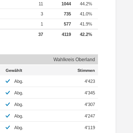
11
1044
44.2%
3
735
41.0%
1
577
41.9%
37
4119
42.2%
Wahlkreis Oberland
Gewählt
Stimmen
Abg.
4’423
Abg.
4’345
Abg.
4’307
Abg.
4’247
Abg.
4’119