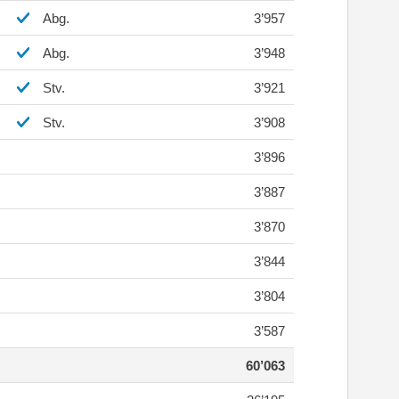
Abg.
3’957
Abg.
3’948
Stv.
3’921
Stv.
3’908
3’896
3’887
3’870
3’844
3’804
3’587
60’063