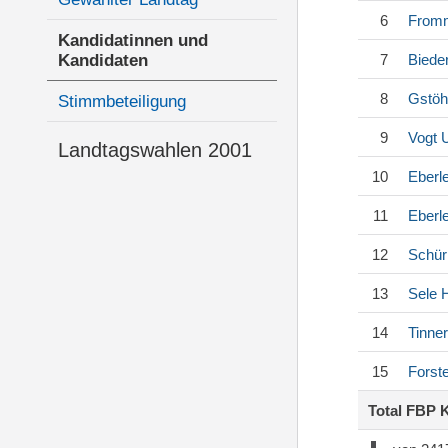
6
Fromm
Kandidatinnen und
Kandidaten
7
Biede
8
Gstöh
Stimmbeteiligung
9
Vogt
U
Landtagswahlen 2001
10
Eberl
11
Eberl
12
Schü
13
Sele
H
14
Tinne
15
Forst
Total FBP 