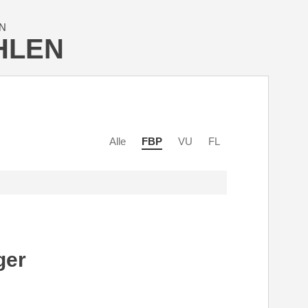
N
HLEN
Alle
FBP
VU
FL
ger