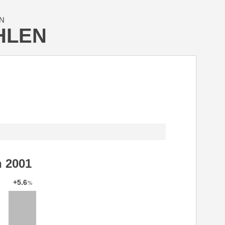
N
HLEN
h 2001
+5.6
%