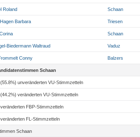
l
Roland
Schaan
r-Hagen
Barbara
Triesen
Corina
Schaan
gel-Biedermann
Waltraud
Vaduz
-Frommelt
Conny
Balzers
andidatenstimmen Schaan
1 (55.8%) unveränderten VU-Stimmzetteln
1 (44.2%) veränderten VU-Stimmzetteln
0 veränderten FBP-Stimmzetteln
8 veränderten FL-Stimmzetteln
timmen Schaan