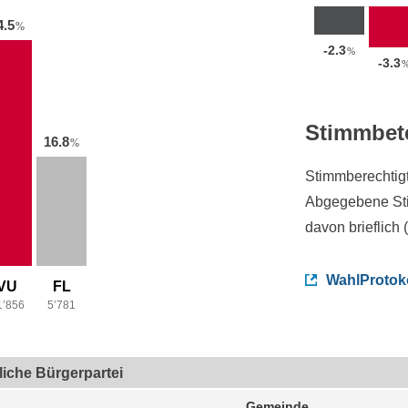
4.5
%
-2.3
%
-3.3
Stimmbet
16.8
%
Stimmberechtig
Abgegebene St
davon brieflich 
WahlProtok
VU
FL
1’856
5’781
tliche Bürgerpartei
Gemeinde