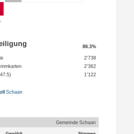
%
eiligung
86.3%
te
2’738
immkarten
2’362
(
47.5
)
1’122
oll
Schaan
Gemeinde Schaan
Gewählt
Stimmen