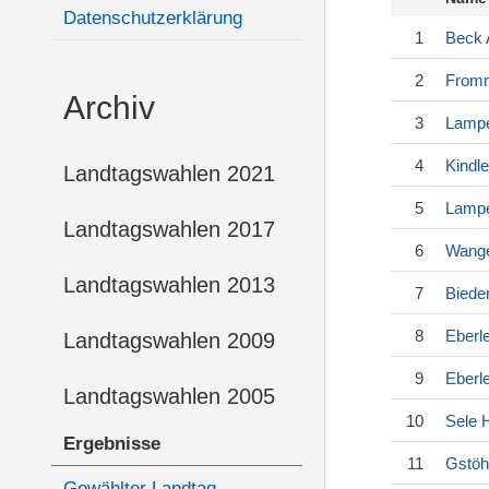
Datenschutzerklärung
1
Beck
2
Fromm
Archiv
3
Lampe
4
Kindle
Landtagswahlen 2021
5
Lampe
Landtagswahlen 2017
6
Wang
Landtagswahlen 2013
7
Biede
8
Eberl
Landtagswahlen 2009
9
Eberl
Landtagswahlen 2005
10
Sele
H
Ergebnisse
11
Gstöh
Gewählter Landtag