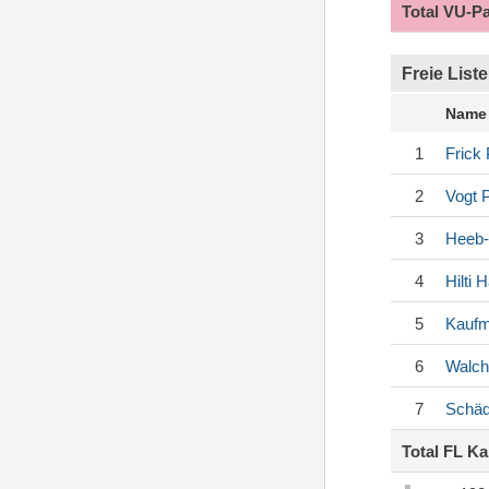
Total VU-P
Freie Liste
Name
1
Frick
2
Vogt
P
3
Heeb-
4
Hilti
Ha
5
Kauf
6
Walch
7
Schäd
Total FL K