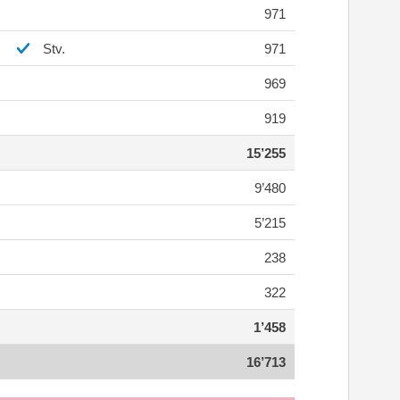
971
Stv.
971
969
919
15’255
9’480
5’215
238
322
1’458
16’713