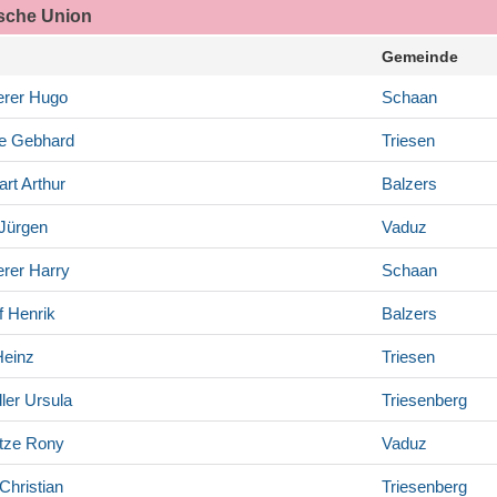
ische Union
Gemeinde
rer
Hugo
Schaan
e
Gebhard
Triesen
art
Arthur
Balzers
Jürgen
Vaduz
rer
Harry
Schaan
f
Henrik
Balzers
einz
Triesen
ler
Ursula
Triesenberg
tze
Rony
Vaduz
Christian
Triesenberg