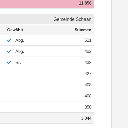
11’856
Gemeinde Schaan
Gewählt
Stimmen
Abg.
521
Abg.
492
Stv.
438
427
408
408
350
3’044