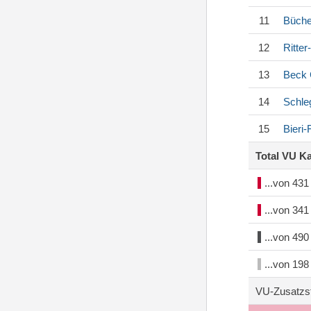
11
Büche
12
Ritte
13
Beck
14
Schle
15
Bieri
Total VU K
...von 43
...von 34
...von 49
...von 19
VU-Zusatzs