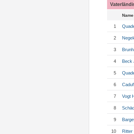
Vaterländ
Name
1
Quade
2
Negel
3
Brunh
4
Beck
5
Quade
6
Caduf
7
Vogt
H
8
Schäd
9
Barge
10
Ritter