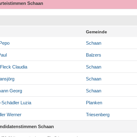
arteistimmen Schaan
Gemeinde
Pepo
Schaan
aul
Balzers
Fleck
Claudia
Schaan
nsjörg
Schaan
mann
Georg
Schaan
-Schädler
Luzia
Planken
ler
Werner
Triesenberg
andidatenstimmen Schaan