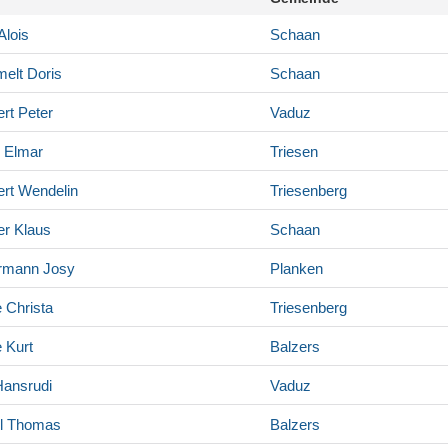
Alois
Schaan
elt
Doris
Schaan
rt
Peter
Vaduz
Elmar
Triesen
rt
Wendelin
Triesenberg
er
Klaus
Schaan
rmann
Josy
Planken
e
Christa
Triesenberg
e
Kurt
Balzers
ansrudi
Vaduz
l
Thomas
Balzers