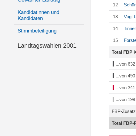
12
Schü
Kandidatinnen und
13
Vogt
U
Kandidaten
14
Tinne
Stimmbeteiligung
15
Forst
Landtagswahlen 2001
Total FBP 
...von 63
...von 49
...von 34
...von 19
FBP-Zusatz
Total FBP-