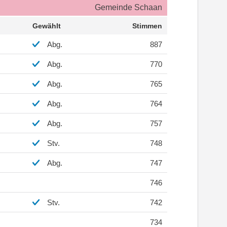
Gemeinde Schaan
Gewählt
Stimmen
Abg.
887
Abg.
770
Abg.
765
Abg.
764
Abg.
757
Stv.
748
Abg.
747
746
Stv.
742
734