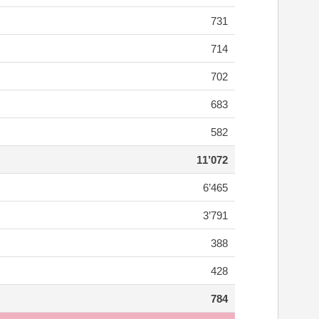
731
714
702
683
582
11’072
6’465
3’791
388
428
784