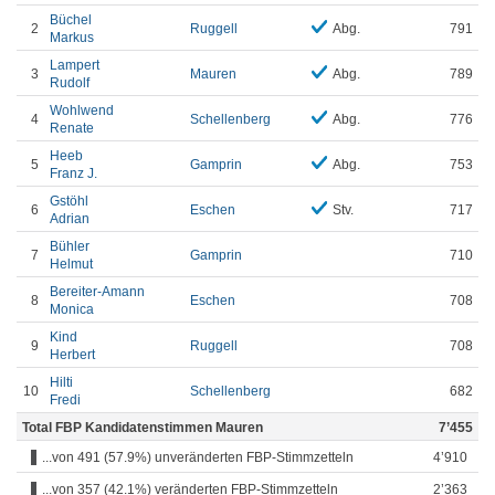
Büchel
2
Ruggell
Abg.
791
Markus
Lampert
3
Mauren
Abg.
789
Rudolf
Wohlwend
4
Schellenberg
Abg.
776
Renate
Heeb
5
Gamprin
Abg.
753
Franz J.
Gstöhl
6
Eschen
Stv.
717
Adrian
Bühler
7
Gamprin
710
Helmut
Bereiter-Amann
8
Eschen
708
Monica
Kind
9
Ruggell
708
Herbert
Hilti
10
Schellenberg
682
Fredi
Total FBP Kandidatenstimmen Mauren
7’455
...von 491 (57.9%) unveränderten FBP-Stimmzetteln
4’910
...von 357 (42.1%) veränderten FBP-Stimmzetteln
2’363