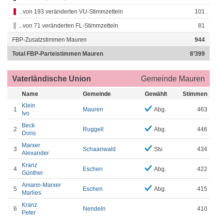
...von 193 veränderten VU-Stimmzetteln
101
...von 71 veränderten FL-Stimmzetteln
81
FBP-Zusatzstimmen Mauren
944
Total FBP-Parteistimmen Mauren
8’399
Vaterländische Union
Gemeinde Mauren
Name
Gemeinde
Gewählt
Stimmen
Klein
1
Mauren
Abg.
463
Ivo
Beck
2
Ruggell
Abg.
446
Doris
Marxer
3
Schaanwald
Stv.
434
Alexander
Kranz
4
Eschen
Abg.
422
Günther
Amann-Marxer
5
Eschen
Abg.
415
Marlies
Kranz
6
Nendeln
410
Peter