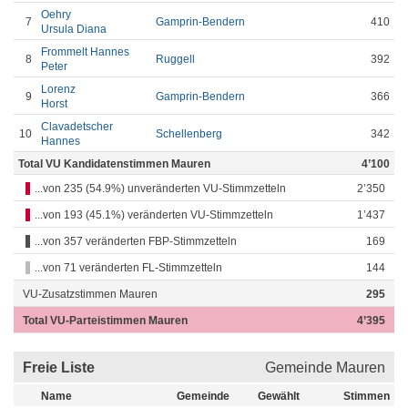
Oehry
7
Gamprin-Bendern
410
Ursula Diana
Frommelt Hannes
8
Ruggell
392
Peter
Lorenz
9
Gamprin-Bendern
366
Horst
Clavadetscher
10
Schellenberg
342
Hannes
Total VU Kandidatenstimmen Mauren
4’100
...von 235 (54.9%) unveränderten VU-Stimmzetteln
2’350
...von 193 (45.1%) veränderten VU-Stimmzetteln
1’437
...von 357 veränderten FBP-Stimmzetteln
169
...von 71 veränderten FL-Stimmzetteln
144
VU-Zusatzstimmen Mauren
295
Total VU-Parteistimmen Mauren
4’395
Freie Liste
Gemeinde Mauren
Name
Gemeinde
Gewählt
Stimmen