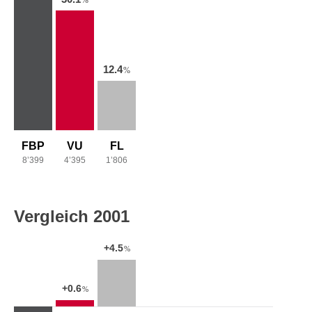
12.4
%
FBP
VU
FL
8’399
4’395
1’806
Vergleich 2001
+4.5
%
+0.6
%