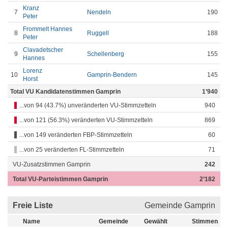
Kranz
7
Nendeln
190
Peter
Frommelt Hannes
8
Ruggell
188
Peter
Clavadetscher
9
Schellenberg
155
Hannes
Lorenz
10
Gamprin-Bendern
145
Horst
Total VU Kandidatenstimmen Gamprin
1’940
...von 94 (43.7%) unveränderten VU-Stimmzetteln
940
...von 121 (56.3%) veränderten VU-Stimmzetteln
869
...von 149 veränderten FBP-Stimmzetteln
60
...von 25 veränderten FL-Stimmzetteln
71
VU-Zusatzstimmen Gamprin
242
Total VU-Parteistimmen Gamprin
2’182
Freie Liste
Gemeinde Gamprin
Name
Gemeinde
Gewählt
Stimmen