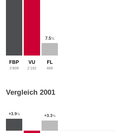
7.5
%
FBP
VU
FL
3’809
2’182
489
Vergleich 2001
+3.9
%
+3.3
%