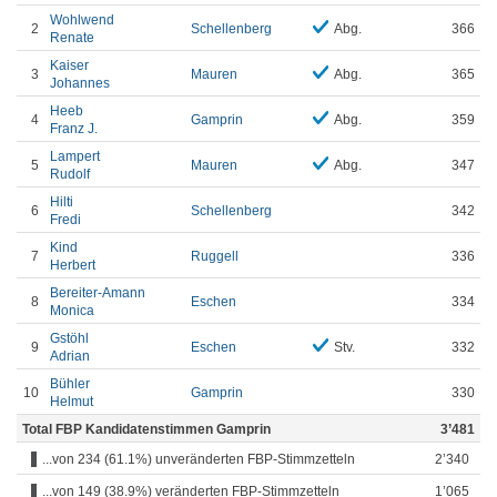
Wohlwend
2
Schellenberg
Abg.
366
Renate
Kaiser
3
Mauren
Abg.
365
Johannes
Heeb
4
Gamprin
Abg.
359
Franz J.
Lampert
5
Mauren
Abg.
347
Rudolf
Hilti
6
Schellenberg
342
Fredi
Kind
7
Ruggell
336
Herbert
Bereiter-Amann
8
Eschen
334
Monica
Gstöhl
9
Eschen
Stv.
332
Adrian
Bühler
10
Gamprin
330
Helmut
Total FBP Kandidatenstimmen Gamprin
3’481
...von 234 (61.1%) unveränderten FBP-Stimmzetteln
2’340
...von 149 (38.9%) veränderten FBP-Stimmzetteln
1’065