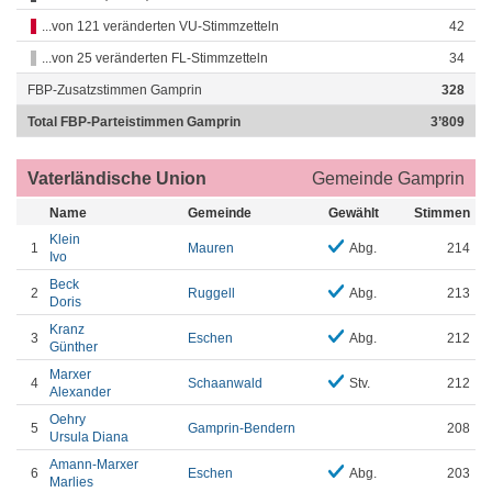
...von 121 veränderten VU-Stimmzetteln
42
...von 25 veränderten FL-Stimmzetteln
34
FBP-Zusatzstimmen Gamprin
328
Total FBP-Parteistimmen Gamprin
3’809
Vaterländische Union
Gemeinde Gamprin
Name
Gemeinde
Gewählt
Stimmen
Klein
1
Mauren
Abg.
214
Ivo
Beck
2
Ruggell
Abg.
213
Doris
Kranz
3
Eschen
Abg.
212
Günther
Marxer
4
Schaanwald
Stv.
212
Alexander
Oehry
5
Gamprin-Bendern
208
Ursula Diana
Amann-Marxer
6
Eschen
Abg.
203
Marlies