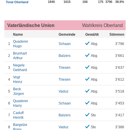
1840
1615
166
175
3796
38.9%
Total Oberland
Vaterländische Union
Wahlkreis Oberland
Name
Gemeinde
Gewählt
Stimmen
Quaderer
1
Schaan
Abg.
3’796
Hugo
Brunhart
2
Balzers
Abg.
3’661
Arthur
Negele
3
Triesen
Abg.
3’637
Gebhard
Vogt
4
Triesen
Abg.
3’612
Heinz
Beck
5
Vaduz
Abg.
3’518
Jürgen
Quaderer
6
Schaan
Abg.
3’453
Harry
Caduff
7
Balzers
Stv.
3’417
Henrik
Bargetze
8
Vaduz
Stv.
3’386
Rony