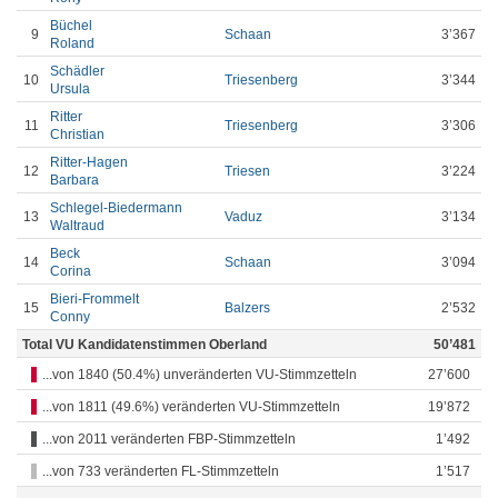
Büchel
9
Schaan
3’367
Roland
Schädler
10
Triesenberg
3’344
Ursula
Ritter
11
Triesenberg
3’306
Christian
Ritter-Hagen
12
Triesen
3’224
Barbara
Schlegel-Biedermann
13
Vaduz
3’134
Waltraud
Beck
14
Schaan
3’094
Corina
Bieri-Frommelt
15
Balzers
2’532
Conny
Total VU Kandidatenstimmen Oberland
50’481
...von 1840 (50.4%) unveränderten VU-Stimmzetteln
27’600
...von 1811 (49.6%) veränderten VU-Stimmzetteln
19’872
...von 2011 veränderten FBP-Stimmzetteln
1’492
...von 733 veränderten FL-Stimmzetteln
1’517