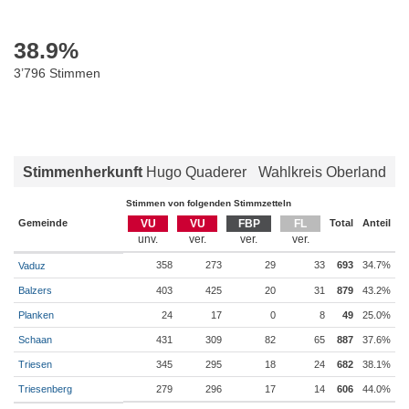
38.9
%
3’796 Stimmen
Stimmenherkunft
Hugo Quaderer
Wahlkreis Oberland
Stimmen von folgenden Stimmzetteln
Gemeinde
VU
VU
FBP
FL
Total
Anteil
358
273
29
33
693
34.7%
Vaduz
Balzers
403
425
20
31
879
43.2%
Planken
24
17
0
8
49
25.0%
Schaan
431
309
82
65
887
37.6%
Triesen
345
295
18
24
682
38.1%
Triesenberg
279
296
17
14
606
44.0%